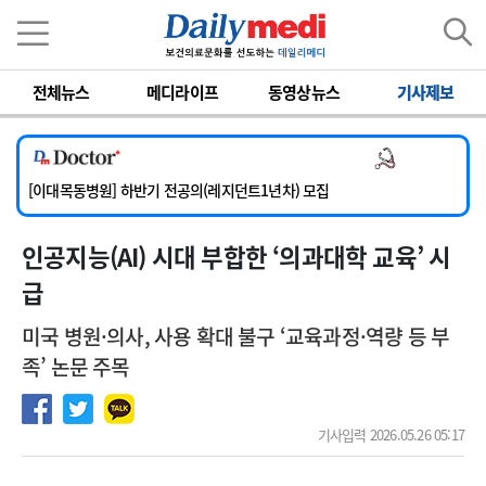
이름
비밀번호
[서울아산병원] 2026년 하반기 인턴 모집
전체뉴스
메디라이프
동영상뉴스
기사제보
[영남대학교의료원] 마취통증의학과 임기제 임상의사 채용
[충남대학교병원] 소아청소년과(소아응급전담) 계약직 의사 공개채용
의사 채용
[동부병원] 계약직(응급의학과 전문의) 직원모집
[이대목동병원] 하반기 전공의(레지던트1년차) 모집
[서울아산병원] 2026년 하반기 인턴 모집
인공지능(AI) 시대 부합한 ‘의과대학 교육’ 시
[영남대학교의료원] 마취통증의학과 임기제 임상의사 채용
급
미국 병원·의사, 사용 확대 불구 ‘교육과정·역량 등 부
족’ 논문 주목
기사입력 2026.05.26 05:17