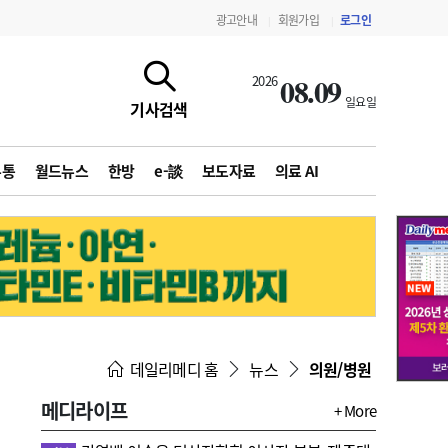
광고안내
회원가입
로그인
|
|
08.09
2026
일요일
기사검색
유통
월드뉴스
한방
e-談
보도자료
의료 AI
지침·기준·평가
약제급여 심사 결과
데일리메디 홈
뉴스
의원/병원
메디라이프
+ More