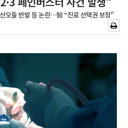
2·3 페인버스터 사건 발생”
~2026-08-31
광고안내
산모들 반발 등 논란…醫 “진료 선택권 보장”
채용시까지