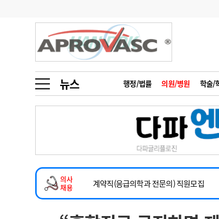
기부
모집
메디인포
인사
부음
오피니언
칼럼
건강정보
금주의 검색어
인물
초대석
피플
뉴스
행정/법률
의원/병원
학술/
1
의사인력 수급 추
동영상뉴스
2
성분명 처방
2026년 하반기 인턴 모집
포토뉴스
포토뉴스
3
AI의료
마취통증의학과 임기제 임상의사 채용
4
전공의 모집 결과
메디 Hospital
지역병원
중소병원
소아청소년과(소아응급전담) 계약직 의사
5
의사국시 합격률
의사
인포메이션
행정처분
판례
계약직(응급의학과 전문의) 직원모집
채용
하반기 전공의(레지던트1년차) 모집
학회·연수강좌
학회/연수강좌
행사