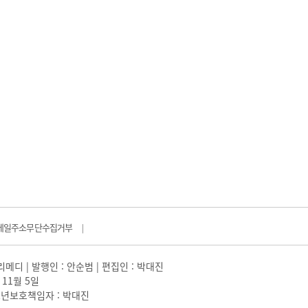
메일주소무단수집거부
|
일리메디 | 발행인 : 안순범 | 편집인 : 박대진
 11월 5일
 |청소년보호책임자 : 박대진