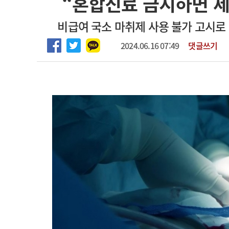
“혼합진료 금지하면 제
2026년 하반기 인턴 모집
고객센터
회사소개
법적고지
비급여 국소 마취제 사용 불가 고시로 
마취통증의학과 임기제 임상의사 채용
2024.06.16 07:49
댓글쓰기