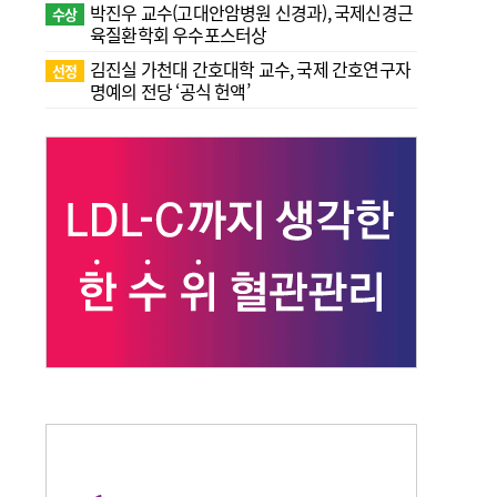
박진우 교수(고대안암병원 신경과), 국제신경근
수상
육질환학회 우수포스터상
김진실 가천대 간호대학 교수, 국제 간호연구자
선정
명예의 전당 ‘공식 헌액’