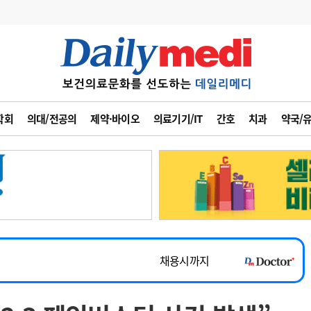
변경
사고
수첩
학회
의대/전공의
제약·바이오
의료기기/IT
간호
치과
약국/
계
6
관리급여 실시
7
지필공 지원책
~2026-08-31
8
수련환경 개선
채용시까지
9
의과대학 입시
 공개채용
채용시까지
10
약가인하
유권해석
정책/통계
공시
채용시까지
~2026-08-15