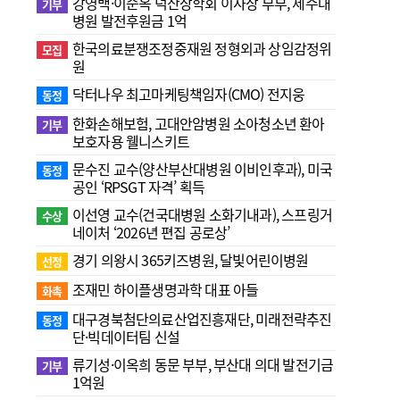
강영백·이순옥 덕산장학회 이사장 부부, 제주대
기부
병원 발전후원금 1억
한국의료분쟁조정중재원 정형외과 상임감정위
모집
원
닥터나우 최고마케팅책임자(CMO) 전지웅
동정
한화손해보험, 고대안암병원 소아청소년 환아
기부
보호자용 웰니스키트
문수진 교수( 양산부산대병원 이비인후과), 미국
동정
공인 ‘RPSGT 자격’ 획득
이선영 교수(건국대병원 소화기내과), 스프링거
수상
네이처 ‘2026년 편집 공로상’
경기 의왕시 365키즈병원, 달빛어린이병원
선정
조재민 하이플생명과학 대표 아들
화촉
대구경북첨단의료산업진흥재단, 미래전략추진
동정
단·빅데이터팀 신설
류기성·이옥희 동문 부부, 부산대 의대 발전기금
기부
1억원