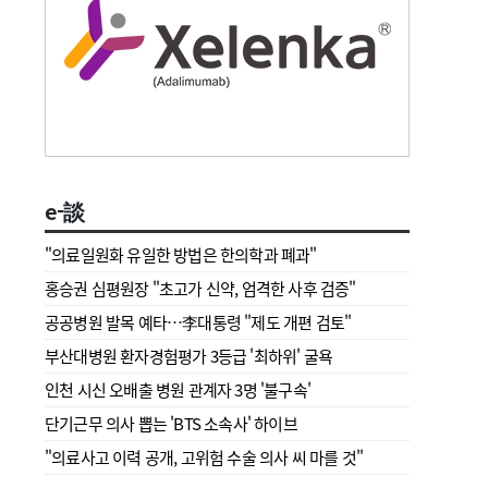
e-談
"의료일원화 유일한 방법은 한의학과 폐과"
홍승권 심평원장 " 초고가 신약, 엄격한 사후 검증"
공공병원 발목 예타…李대통령 "제도 개편 검토"
부산대병원 환자경험평가 3등급 '최하위' 굴욕
인천 시신 오배출 병원 관계자 3명 '불구속'
단기근무 의사 뽑는 'BTS 소속사' 하이브
"의료사고 이력 공개, 고위험 수술 의사 씨 마를 것"