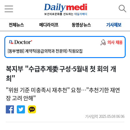
이름
비밀번호
전체뉴스
메디라이프
동영상뉴스
기사제보
[서울아산병원] 2026년 하반기 인턴 모집
[영남대학교의료원] 마취통증의학과 임기제 임상의사 채용
의사 채용
[충남대학교병원] 소아청소년과(소아응급전담) 계약직 의사 공개채용
[동부병원] 계약직(응급의학과 전문의) 직원모집
[이대목동병원] 하반기 전공의(레지던트1년차) 모집
복지부 "수급추계委 구성·5월내 첫 회의 개
[서울아산병원] 2026년 하반기 인턴 모집
[영남대학교의료원] 마취통증의학과 임기제 임상의사 채용
최"
"위원 기준 미충족시 재추천" 요청…"추천기한 재연
장 고려 안해"
기사입력 2025.05.08 06:06