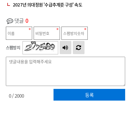
2027년 의대정원 '수급추계委 구성' 속도
댓글
0
스팸방지
등록
0
/ 2000