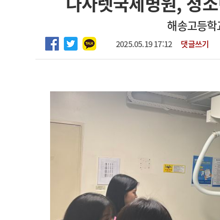
나사렛국제병원, 청소
2026년 하반기 인턴 모집
고객센터
회사소개
법적고지
해송고등학교
마취통증의학과 임기제 임상의사 채용
2025.05.19 17:12
댓글쓰기