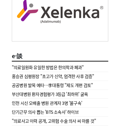
e-談
"의료일원화 유일한 방법은 한의학과 폐과"
홍승권 심평원장 " 초고가 신약, 엄격한 사후 검증"
공공병원 발목 예타…李대통령 "제도 개편 검토"
부산대병원 환자경험평가 3등급 '최하위' 굴욕
인천 시신 오배출 병원 관계자 3명 '불구속'
단기근무 의사 뽑는 'BTS 소속사' 하이브
"의료사고 이력 공개, 고위험 수술 의사 씨 마를 것"