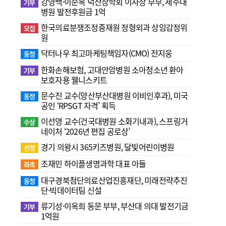
강영백·이순옥 덕산장학회 이사장 부부, 제주대
기부
병원 발전후원금 1억
한국의료분쟁조정중재원 정형외과 상임감정위
모집
원
닥터나우 최고마케팅책임자(CMO) 전지웅
동정
한화손해보험, 고대안암병원 소아청소년 환아
기부
보호자용 웰니스키트
문수진 교수( 양산부산대병원 이비인후과), 미국
동정
공인 ‘RPSGT 자격’ 획득
이선영 교수(건국대병원 소화기내과), 스프링거
수상
네이처 ‘2026년 편집 공로상’
경기 의왕시 365키즈병원, 달빛어린이병원
선정
조재민 하이플생명과학 대표 아들
화촉
대구경북첨단의료산업진흥재단, 미래전략추진
동정
단·빅데이터팀 신설
류기성·이옥희 동문 부부, 부산대 의대 발전기금
기부
1억원