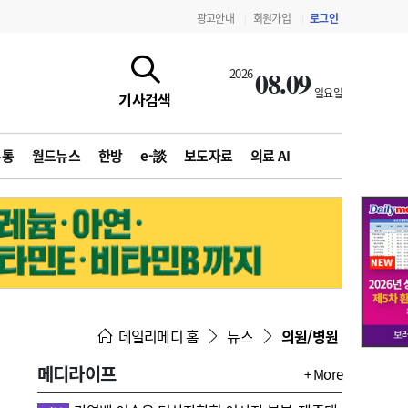
광고안내
회원가입
로그인
|
|
08.09
2026
일요일
기사검색
유통
월드뉴스
한방
e-談
보도자료
의료 AI
지침·기준·평가
약제급여 심사 결과
데일리메디 홈
뉴스
의원/병원
메디라이프
+ More