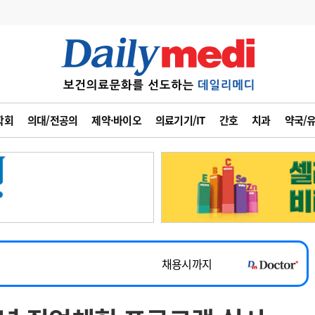
변경
사고
수첩
학회
의대/전공의
제약·바이오
의료기기/IT
간호
치과
약국/
계
6
관리급여 실시
7
지필공 지원책
~2026-08-31
8
수련환경 개선
채용시까지
9
의과대학 입시
 공개채용
채용시까지
10
약가인하
유권해석
정책/통계
공시
채용시까지
~2026-08-15