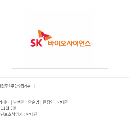
메일주소무단수집거부
|
일리메디 | 발행인 : 안순범 | 편집인 : 박대진
 11월 5일
 |청소년보호책임자 : 박대진