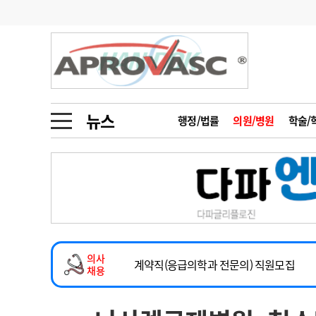
기부
모집
메디인포
인사
부음
오피니언
칼럼
건강정보
금주의 검색어
인물
초대석
피플
뉴스
행정/법률
의원/병원
학술/
1
의사인력 수급 추
동영상뉴스
2
성분명 처방
2026년 하반기 인턴 모집
포토뉴스
포토뉴스
3
AI의료
마취통증의학과 임기제 임상의사 채용
4
전공의 모집 결과
메디 Hospital
지역병원
중소병원
소아청소년과(소아응급전담) 계약직 의사
5
의사국시 합격률
의사
인포메이션
행정처분
판례
계약직(응급의학과 전문의) 직원모집
채용
하반기 전공의(레지던트1년차) 모집
학회·연수강좌
학회/연수강좌
행사