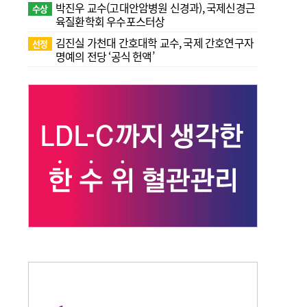
박진우 교수(고대안암병원 신경과), 국제신경근
수상
육질환학회 우수포스터상
김진실 가천대 간호대학 교수, 국제 간호연구자
선정
명예의 전당 ‘공식 헌액’