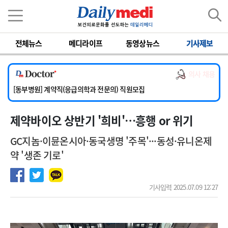
이름
비밀번호
[서울아산병원] 2026년 하반기 인턴 모집
전체뉴스
메디라이프
동영상뉴스
기사제보
[영남대학교의료원] 마취통증의학과 임기제 임상의사 채용
[충남대학교병원] 소아청소년과(소아응급전담) 계약직 의사 공개채용
의사 채용
[동부병원] 계약직(응급의학과 전문의) 직원모집
[이대목동병원] 하반기 전공의(레지던트1년차) 모집
[서울아산병원] 2026년 하반기 인턴 모집
제약바이오 상반기 '희비'…흥행 or 위기
[영남대학교의료원] 마취통증의학과 임기제 임상의사 채용
GC지놈·이뮨온시아·동국생명 '주목'···동성·유니온제
약 '생존 기로'
기사입력 2025.07.09 12:27