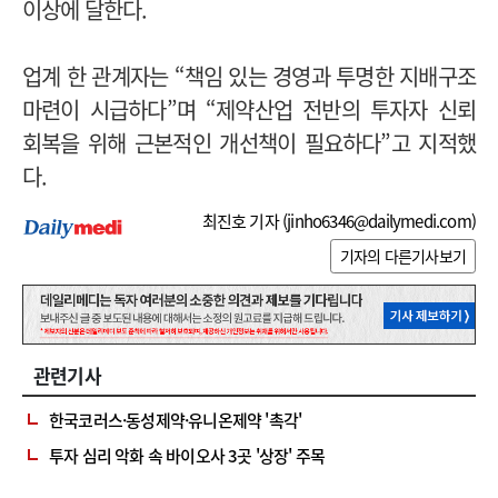
이상에 달한다.
업계 한 관계자는 “책임 있는 경영과 투명한 지배구조
마련이 시급하다”며 “제약산업 전반의 투자자 신뢰
회복을 위해 근본적인 개선책이 필요하다”고 지적했
다.
최진호 기자 (
jinho6346@dailymedi.com
)
기자의 다른기사보기
관련기사
한국코러스·동성제약·유니온제약 '촉각'
투자 심리 악화 속 바이오사 3곳 '상장' 주목