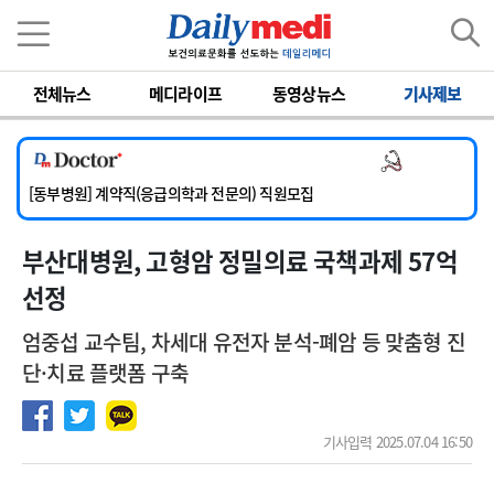
이름
비밀번호
전체뉴스
메디라이프
동영상뉴스
기사제보
[서울아산병원] 2026년 하반기 인턴 모집
[영남대학교의료원] 마취통증의학과 임기제 임상의사 채용
의사 채용
[충남대학교병원] 소아청소년과(소아응급전담) 계약직 의사 공개채용
[동부병원] 계약직(응급의학과 전문의) 직원모집
[이대목동병원] 하반기 전공의(레지던트1년차) 모집
부산대병원, 고형암 정밀의료 국책과제 57억
[서울아산병원] 2026년 하반기 인턴 모집
[영남대학교의료원] 마취통증의학과 임기제 임상의사 채용
선정
엄중섭 교수팀, 차세대 유전자 분석-폐암 등 맞춤형 진
단·치료 플랫폼 구축
기사입력 2025.07.04 16:50