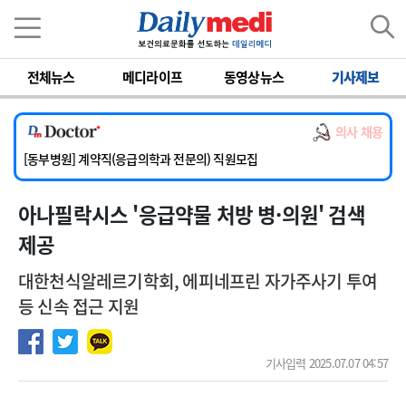
이름
비밀번호
전체뉴스
메디라이프
동영상뉴스
기사제보
[서울아산병원] 2026년 하반기 인턴 모집
[영남대학교의료원] 마취통증의학과 임기제 임상의사 채용
의사 채용
[충남대학교병원] 소아청소년과(소아응급전담) 계약직 의사 공개채용
[동부병원] 계약직(응급의학과 전문의) 직원모집
[이대목동병원] 하반기 전공의(레지던트1년차) 모집
아나필락시스 '응급약물 처방 병·의원' 검색
[서울아산병원] 2026년 하반기 인턴 모집
[영남대학교의료원] 마취통증의학과 임기제 임상의사 채용
제공
대한천식알레르기학회, 에피네프린 자가주사기 투여
등 신속 접근 지원
기사입력 2025.07.07 04:57