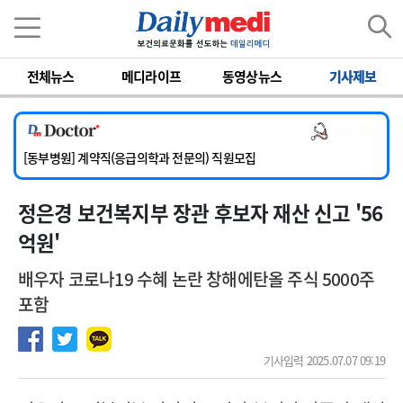
이름
비밀번호
전체뉴스
메디라이프
동영상뉴스
기사제보
[서울아산병원] 2026년 하반기 인턴 모집
[영남대학교의료원] 마취통증의학과 임기제 임상의사 채용
의사 채용
[충남대학교병원] 소아청소년과(소아응급전담) 계약직 의사 공개채용
[동부병원] 계약직(응급의학과 전문의) 직원모집
[이대목동병원] 하반기 전공의(레지던트1년차) 모집
정은경 보건복지부 장관 후보자 재산 신고 '56
[서울아산병원] 2026년 하반기 인턴 모집
[영남대학교의료원] 마취통증의학과 임기제 임상의사 채용
억원'
배우자 코로나19 수혜 논란 창해에탄올 주식 5000주
포함
기사입력 2025.07.07 09:19