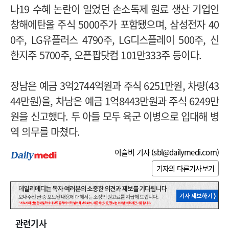
나19 수혜 논란이 일었던 손소독제 원료 생산 기업인
창해에탄올 주식 5000주가 포함됐으며, 삼성전자 40
0주, LG유플러스 4790주, LG디스플레이 500주, 신
한지주 5700주, 오픈팝닷컴 101만333주 등이다.
장남은 예금 3억2744억원과 주식 6251만원, 차량(43
44만원)을, 차남은 예금 1억8443만원과 주식 6249만
원을 신고했다. 두 아들 모두 육군 이병으로 입대해 병
역 의무를 마쳤다.
이슬비 기자 (
sbl@dailymedi.com
)
기자의 다른기사보기
관련기사