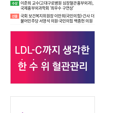
이준희 교수(고대구로병원 심장혈관흉부외과),
수상
국제흉부외과학회 ‘최우수 구연상’
국회 보건복지위원장 이만희(국민의힘)-간사 더
선출
불어민주당 서영석 의원·국민의힘 백종헌 의원