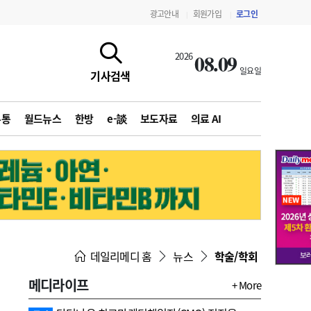
광고안내
회원가입
로그인
|
|
08.09
2026
일요일
기사검색
유통
월드뉴스
한방
e-談
보도자료
의료 AI
지침·기준·평가
약제급여 심사 결과
데일리메디 홈
뉴스
학술/학회
메디라이프
+ More