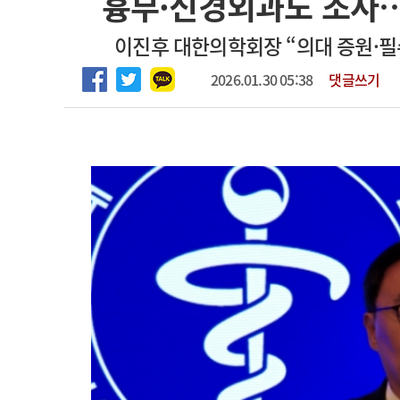
흉부·신경외과도 조사
2026년 하반기 인턴 모집
고객센터
회사소개
법적고지
이진후 대한의학회장 “의대 증원·필
마취통증의학과 임기제 임상의사 채용
2026.01.30 05:38
댓글쓰기