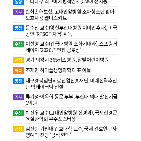
닥터나우 최고마케팅책임자(CMO) 전지웅
동정
한화손해보험, 고대안암병원 소아청소년 환아
기부
보호자용 웰니스키트
문수진 교수( 양산부산대병원 이비인후과), 미국
동정
공인 ‘RPSGT 자격’ 획득
이선영 교수(건국대병원 소화기내과), 스프링거
수상
네이처 ‘2026년 편집 공로상’
경기 의왕시 365키즈병원, 달빛어린이병원
선정
조재민 하이플생명과학 대표 아들
화촉
대구경북첨단의료산업진흥재단, 미래전략추진
동정
단·빅데이터팀 신설
류기성·이옥희 동문 부부, 부산대 의대 발전기금
기부
1억원
박진우 교수(고대안암병원 신경과), 국제신경근
수상
육질환학회 우수포스터상
김진실 가천대 간호대학 교수, 국제 간호연구자
선정
명예의 전당 ‘공식 헌액’