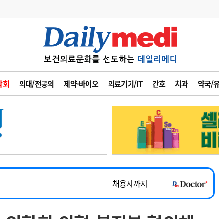
변경
사고
수첩
학회
의대/전공의
제약·바이오
의료기기/IT
간호
치과
약국/
계
6
관리급여 실시
7
지필공 지원책
~2026-08-31
8
수련환경 개선
채용시까지
9
의과대학 입시
 공개채용
채용시까지
10
약가인하
유권해석
정책/통계
공시
채용시까지
~2026-08-15