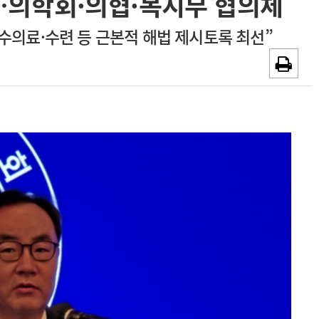
…의학회·의협·복지부 협의체
~2026-08-31
광고안내
수의료·수련 등 근본적 해법 제시토록 최선”
채용시까지