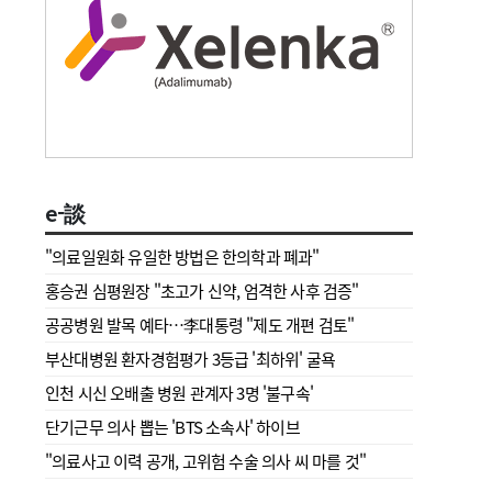
e-談
"의료일원화 유일한 방법은 한의학과 폐과"
홍승권 심평원장 " 초고가 신약, 엄격한 사후 검증"
공공병원 발목 예타…李대통령 "제도 개편 검토"
부산대병원 환자경험평가 3등급 '최하위' 굴욕
인천 시신 오배출 병원 관계자 3명 '불구속'
단기근무 의사 뽑는 'BTS 소속사' 하이브
"의료사고 이력 공개, 고위험 수술 의사 씨 마를 것"