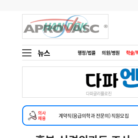
기부
모집
메디인포
인사
부음
오피니언
칼럼
건강정보
금주의 검색어
인물
초대석
피플
뉴스
행정/법률
의원/병원
학술/
1
의사인력 수급 추
동영상뉴스
2
성분명 처방
2026년 하반기 인턴 모집
포토뉴스
포토뉴스
3
AI의료
마취통증의학과 임기제 임상의사 채용
4
전공의 모집 결과
메디 Hospital
지역병원
중소병원
소아청소년과(소아응급전담) 계약직 의사
5
의사국시 합격률
의사
인포메이션
행정처분
판례
계약직(응급의학과 전문의) 직원모집
채용
하반기 전공의(레지던트1년차) 모집
학회·연수강좌
학회/연수강좌
행사