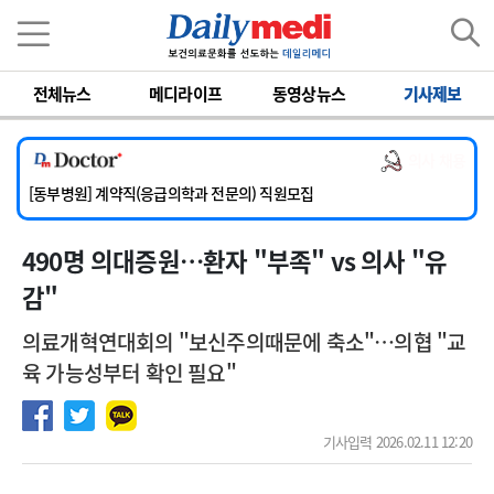
이름
비밀번호
[서울아산병원] 2026년 하반기 인턴 모집
전체뉴스
메디라이프
동영상뉴스
기사제보
[영남대학교의료원] 마취통증의학과 임기제 임상의사 채용
[충남대학교병원] 소아청소년과(소아응급전담) 계약직 의사 공개채용
의사 채용
[동부병원] 계약직(응급의학과 전문의) 직원모집
[이대목동병원] 하반기 전공의(레지던트1년차) 모집
[서울아산병원] 2026년 하반기 인턴 모집
490명 의대증원…환자 "부족" vs 의사 "유
[영남대학교의료원] 마취통증의학과 임기제 임상의사 채용
감"
의료개혁연대회의 "보신주의때문에 축소"…의협 "교
육 가능성부터 확인 필요"
기사입력 2026.02.11 12:20