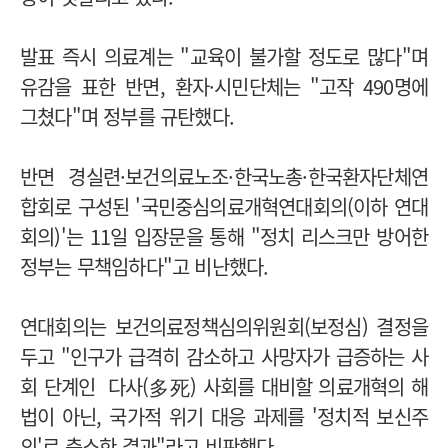
발표 즉시 의료계는 "교육이 불가할 정도로 많다"며
유감을 표한 반면, 환자·시민단체는 "고작 490명에
그쳤다"며 정부를 규탄했다.
반면 경실련·보건의료노조·한국노총·한국환자단체연
합회로 구성된 '국민중심의료개혁연대회의(이하 연대
회의)'는 11일 입장문을 통해 "정치 리스크만 방어한
정부는 무책임하다"고 비난했다.
연대회의는 보건의료정책심의위원회(보정심) 결정을
두고 "인구가 급격히 감소하고 사망자가 급증하는 사
회 단계인 다사(多死) 사회를 대비할 의료개혁의 해
법이 아닌, 국가적 위기 대응 과제를 '정치적 보신주
의'로 축소한 결과"라고 비판했다.