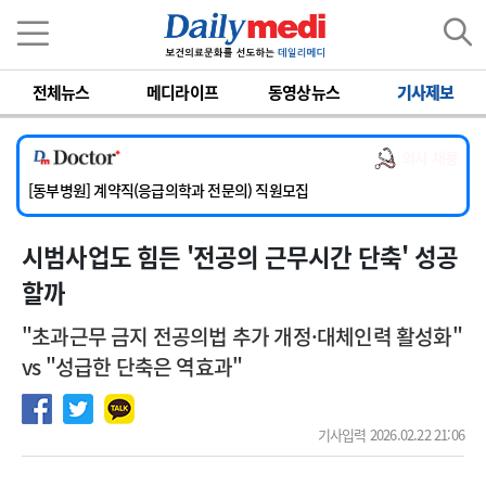
이름
비밀번호
전체뉴스
메디라이프
동영상뉴스
기사제보
[서울아산병원] 2026년 하반기 인턴 모집
[영남대학교의료원] 마취통증의학과 임기제 임상의사 채용
의사 채용
[충남대학교병원] 소아청소년과(소아응급전담) 계약직 의사 공개채용
[동부병원] 계약직(응급의학과 전문의) 직원모집
[이대목동병원] 하반기 전공의(레지던트1년차) 모집
시범사업도 힘든 '전공의 근무시간 단축' 성공
[서울아산병원] 2026년 하반기 인턴 모집
[영남대학교의료원] 마취통증의학과 임기제 임상의사 채용
할까
"초과근무 금지 전공의법 추가 개정·대체인력 활성화"
vs "성급한 단축은 역효과"
기사입력 2026.02.22 21:06