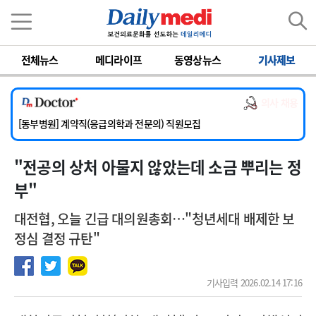
이름
비밀번호
전체뉴스
메디라이프
동영상뉴스
기사제보
[서울아산병원] 2026년 하반기 인턴 모집
[영남대학교의료원] 마취통증의학과 임기제 임상의사 채용
의사 채용
[충남대학교병원] 소아청소년과(소아응급전담) 계약직 의사 공개채용
[동부병원] 계약직(응급의학과 전문의) 직원모집
[이대목동병원] 하반기 전공의(레지던트1년차) 모집
"전공의 상처 아물지 않았는데 소금 뿌리는 정
[서울아산병원] 2026년 하반기 인턴 모집
[영남대학교의료원] 마취통증의학과 임기제 임상의사 채용
부"
대전협, 오늘 긴급 대의원총회…"청년세대 배제한 보
정심 결정 규탄"
기사입력 2026.02.14 17:16