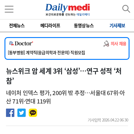
이름
비밀번호
전체뉴스
메디라이프
동영상뉴스
기사제보
[서울아산병원] 2026년 하반기 인턴 모집
[영남대학교의료원] 마취통증의학과 임기제 임상의사 채용
의사 채용
[충남대학교병원] 소아청소년과(소아응급전담) 계약직 의사 공개채용
[동부병원] 계약직(응급의학과 전문의) 직원모집
[이대목동병원] 하반기 전공의(레지던트1년차) 모집
뉴스위크 암 세계 3위 ‘삼성’…연구 성적 ‘처
[서울아산병원] 2026년 하반기 인턴 모집
[영남대학교의료원] 마취통증의학과 임기제 임상의사 채용
참’
네이처 인덱스 평가, 200위 밖 추정…서울대 67위·아
산 71위·연대 119위
기사입력 2026.04.22 06:30