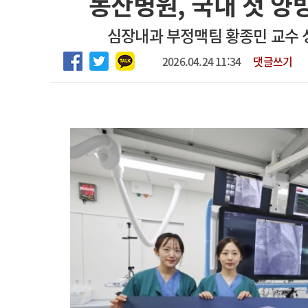
동산병원, 국내 첫 양
마취통증의학과 임기제 임상의사 채용
고객센터
회사소개
법적고지
심장내과 부정맥팀 황종민 교수 
2026.04.24 11:34
댓글쓰기