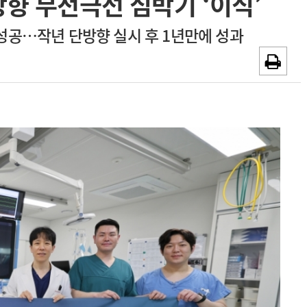
방향 무전극선 심박기 ‘이식’
채용시까지
광고안내
성공…작년 단방향 실시 후 1년만에 성과