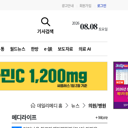
광고안내
회원가입
로그인
|
|
08.08
2026
토요일
기사검색
유통
월드뉴스
한방
e-談
보도자료
의료 AI
지침·기준·평가
약제급여 심사 결과
데일리메디 홈
뉴스
의원/병원
메디라이프
+ More