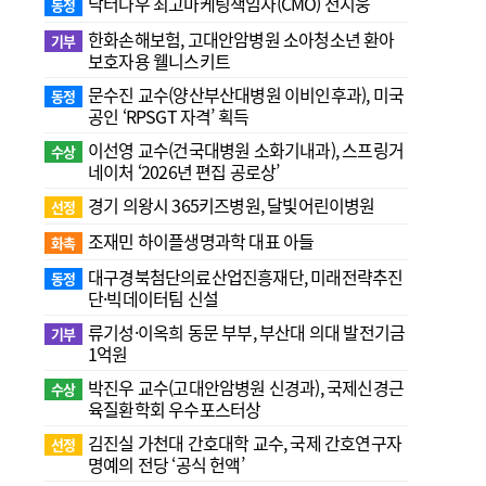
닥터나우 최고마케팅책임자(CMO) 전지웅
동정
한화손해보험, 고대안암병원 소아청소년 환아
기부
보호자용 웰니스키트
문수진 교수( 양산부산대병원 이비인후과), 미국
동정
공인 ‘RPSGT 자격’ 획득
이선영 교수(건국대병원 소화기내과), 스프링거
수상
네이처 ‘2026년 편집 공로상’
경기 의왕시 365키즈병원, 달빛어린이병원
선정
조재민 하이플생명과학 대표 아들
화촉
대구경북첨단의료산업진흥재단, 미래전략추진
동정
단·빅데이터팀 신설
류기성·이옥희 동문 부부, 부산대 의대 발전기금
기부
1억원
박진우 교수(고대안암병원 신경과), 국제신경근
수상
육질환학회 우수포스터상
김진실 가천대 간호대학 교수, 국제 간호연구자
선정
명예의 전당 ‘공식 헌액’