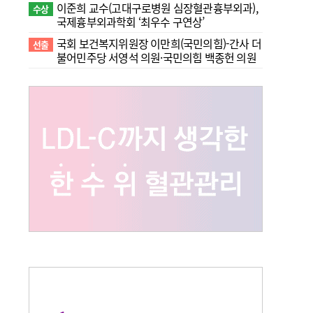
이준희 교수(고대구로병원 심장혈관흉부외과),
수상
국제흉부외과학회 ‘최우수 구연상’
국회 보건복지위원장 이만희(국민의힘)-간사 더
선출
불어민주당 서영석 의원·국민의힘 백종헌 의원