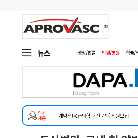
기부
모집
메디인포
인사
부음
오피니언
칼럼
건강정보
금주의 검색어
인물
초대석
피플
뉴스
행정/법률
의원/병원
학술/
1
의사인력 수급 추
동영상뉴스
2026년 하반기 인턴 모집
2
성분명 처방
마취통증의학과 임기제 임상의사 채용
포토뉴스
포토뉴스
3
AI의료
소아청소년과(소아응급전담) 계약직 의사
4
전공의 모집 결과
메디 Hospital
지역병원
중소병원
계약직(응급의학과 전문의) 직원모집
5
의사국시 합격률
의사
인포메이션
행정처분
판례
하반기 전공의(레지던트1년차) 모집
채용
2026년 하반기 인턴 모집
학회·연수강좌
학회/연수강좌
행사