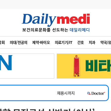
변경
사고
수첩
학회
의대/전공의
제약·바이오
의료기기/IT
간호
치과
약국/
계
6
관리급여 실시
~2026-08-31
7
지필공 지원책
채용시까지
8
수련환경 개선
 공개채용
채용시까지
9
의과대학 입시
채용시까지
10
약가인하
유권해석
정책/통계
공시
~2026-08-15
~2026-08-31