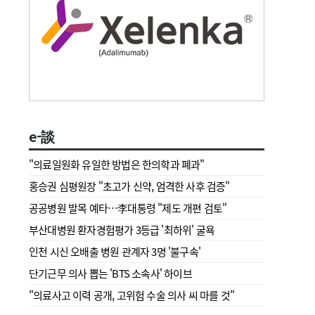
e-談
"의료일원화 유일한 방법은 한의학과 폐과"
홍승권 심평원장 " 초고가 신약, 엄격한 사후 검증"
공공병원 발목 예타…李대통령 "제도 개편 검토"
부산대병원 환자경험평가 3등급 '최하위' 굴욕
인천 시신 오배출 병원 관계자 3명 '불구속'
단기근무 의사 뽑는 'BTS 소속사' 하이브
"의료사고 이력 공개, 고위험 수술 의사 씨 마를 것"