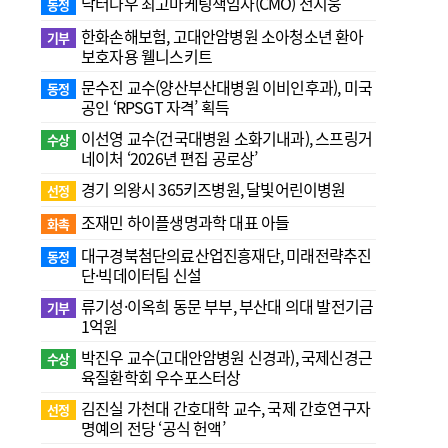
닥터나우 최고마케팅책임자(CMO) 전지웅
동정
한화손해보험, 고대안암병원 소아청소년 환아
기부
보호자용 웰니스키트
문수진 교수( 양산부산대병원 이비인후과), 미국
동정
공인 ‘RPSGT 자격’ 획득
이선영 교수(건국대병원 소화기내과), 스프링거
수상
네이처 ‘2026년 편집 공로상’
경기 의왕시 365키즈병원, 달빛어린이병원
선정
조재민 하이플생명과학 대표 아들
화촉
대구경북첨단의료산업진흥재단, 미래전략추진
동정
단·빅데이터팀 신설
류기성·이옥희 동문 부부, 부산대 의대 발전기금
기부
1억원
박진우 교수(고대안암병원 신경과), 국제신경근
수상
육질환학회 우수포스터상
김진실 가천대 간호대학 교수, 국제 간호연구자
선정
명예의 전당 ‘공식 헌액’