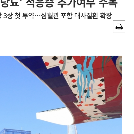
‘당뇨’ 적응증 추가여부 주목
~2026-08-31
광고안내
 3상 첫 투약…심혈관 포함 대사질환 확장
채용시까지