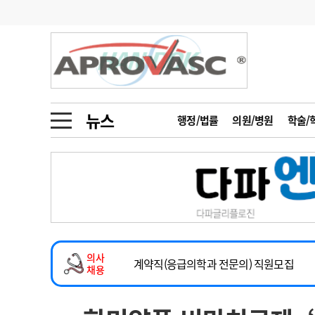
기부
모집
메디인포
인사
부음
오피니언
칼럼
건강정보
금주의 검색어
인물
초대석
피플
뉴스
행정/법률
의원/병원
학술/
1
의사인력 수급 추
동영상뉴스
2
성분명 처방
2026년 하반기 인턴 모집
포토뉴스
포토뉴스
3
AI의료
마취통증의학과 임기제 임상의사 채용
4
전공의 모집 결과
메디 Hospital
지역병원
중소병원
소아청소년과(소아응급전담) 계약직 의사
5
의사국시 합격률
의사
인포메이션
행정처분
판례
계약직(응급의학과 전문의) 직원모집
채용
하반기 전공의(레지던트1년차) 모집
학회·연수강좌
학회/연수강좌
행사