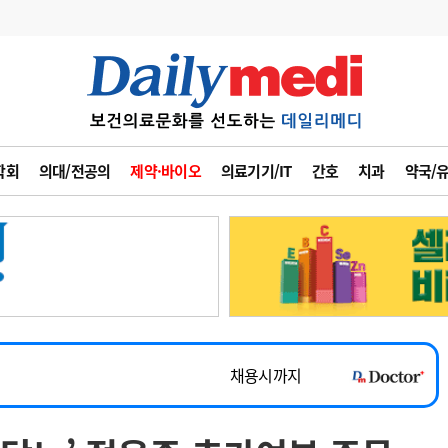
변경
사고
수첩
학회
의대/전공의
제약·바이오
의료기기/IT
간호
치과
약국/
계
6
관리급여 실시
7
지필공 지원책
~2026-08-31
8
수련환경 개선
채용시까지
9
의과대학 입시
 공개채용
채용시까지
10
약가인하
유권해석
정책/통계
공시
채용시까지
~2026-08-15