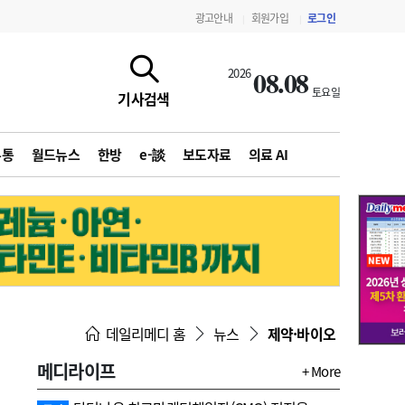
광고안내
회원가입
로그인
|
|
08.08
2026
토요일
기사검색
유통
월드뉴스
한방
e-談
보도자료
의료 AI
지침·기준·평가
약제급여 심사 결과
데일리메디 홈
뉴스
제약·바이오
메디라이프
+ More