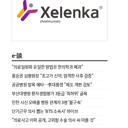
e-談
"의료일원화 유일한 방법은 한의학과 폐과"
홍승권 심평원장 " 초고가 신약, 엄격한 사후 검증"
공공병원 발목 예타…李대통령 "제도 개편 검토"
부산대병원 환자경험평가 3등급 '최하위' 굴욕
인천 시신 오배출 병원 관계자 3명 '불구속'
단기근무 의사 뽑는 'BTS 소속사' 하이브
"의료사고 이력 공개, 고위험 수술 의사 씨 마를 것"