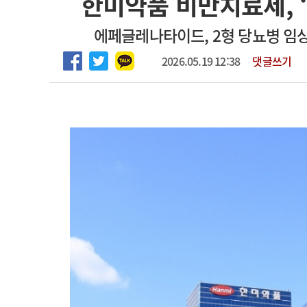
한미약품 비만치료제, 
2026년 하반기 인턴 모집
고객센터
회사소개
법적고지
에페글레나타이드, 2형 당뇨병 임상
마취통증의학과 임기제 임상의사 채용
2026.05.19 12:38
댓글쓰기