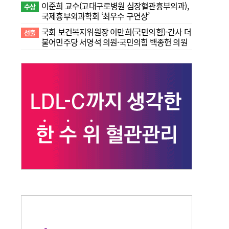
이준희 교수(고대구로병원 심장혈관흉부외과),
수상
국제흉부외과학회 ‘최우수 구연상’
국회 보건복지위원장 이만희(국민의힘)-간사 더
선출
불어민주당 서영석 의원·국민의힘 백종헌 의원