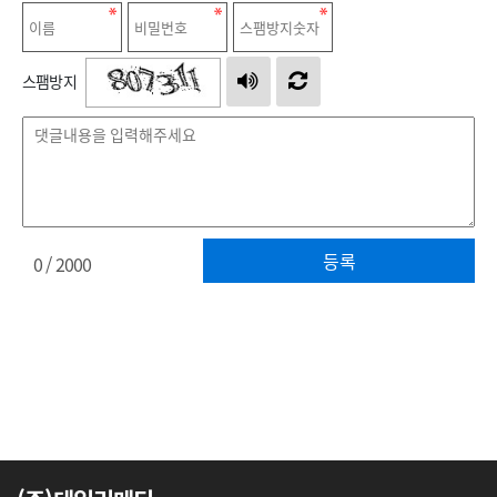
스팸방지
등록
0
/ 2000