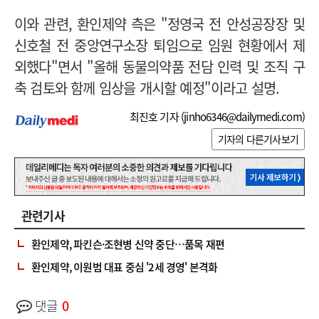
이와 관련, 환인제약 측은 "정영국 전 안성공장장 및
신호철 전 중앙연구소장 퇴임으로 임원 현황에서 제
외했다"면서 "올해 동물의약품 전담 인력 및 조직 구
축 검토와 함께 임상을 개시할 예정"이라고 설명.
최진호 기자 (
jinho6346@dailymedi.com
)
기자의 다른기사보기
관련기사
환인제약, 파킨슨·조현병 신약 중단…품목 재편
환인제약, 이원범 대표 중심 '2세 경영' 본격화
댓글
0