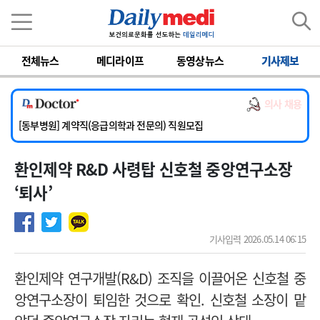
이름
비밀번호
전체뉴스
메디라이프
동영상뉴스
기사제보
[서울아산병원] 2026년 하반기 인턴 모집
[영남대학교의료원] 마취통증의학과 임기제 임상의사 채용
의사 채용
[충남대학교병원] 소아청소년과(소아응급전담) 계약직 의사 공개채용
[동부병원] 계약직(응급의학과 전문의) 직원모집
[이대목동병원] 하반기 전공의(레지던트1년차) 모집
환인제약 R&D 사령탑 신호철 중앙연구소장
[서울아산병원] 2026년 하반기 인턴 모집
[영남대학교의료원] 마취통증의학과 임기제 임상의사 채용
‘퇴사’
기사입력 2026.05.14 06:15
환인제약 연구개발(R&D) 조직을 이끌어온 신호철 중
앙연구소장이 퇴임한 것으로 확인.
신호철 소장이 맡