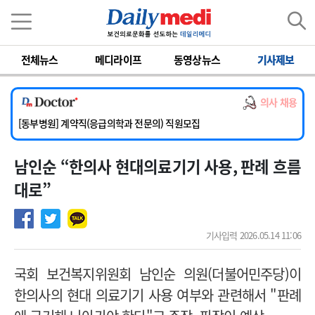
이름
비밀번호
전체뉴스
메디라이프
동영상뉴스
기사제보
[서울아산병원] 2026년 하반기 인턴 모집
[영남대학교의료원] 마취통증의학과 임기제 임상의사 채용
의사 채용
[충남대학교병원] 소아청소년과(소아응급전담) 계약직 의사 공개채용
[동부병원] 계약직(응급의학과 전문의) 직원모집
[이대목동병원] 하반기 전공의(레지던트1년차) 모집
남인순 “한의사 현대의료기기 사용, 판례 흐름
[서울아산병원] 2026년 하반기 인턴 모집
[영남대학교의료원] 마취통증의학과 임기제 임상의사 채용
대로”
기사입력 2026.05.14 11:06
국회 보건복지위원회 남인순 의원(더불어민주당)이
한의사의 현대 의료기기 사용 여부와 관련해서 "판례