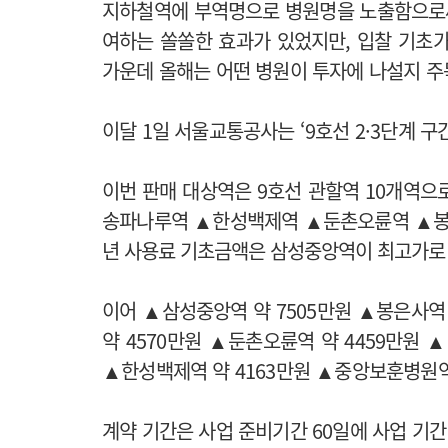
지하철역에 부역명으로 병원명을 노출함으로
여하는 쏠쏠한 효과가 있었지만, 입찰 기초
가운데 올해는 어떤 병원이 투자에 나설지 주
이달 1일 서울교통공사는 ‘9호선 2·3단계 구
이번 판매 대상역은 9호선 관할역 10개역
송파나루역 ▲한성백제역 ▲둔촌오륜역 ▲
년 사용료 기초금액은 삼성중앙역이 최고가로 약
이어 ▲삼성중앙역 약 7505만원 ▲봉은사역 
약 4570만원 ▲둔촌오륜역 약 4459만원 
▲한성백제역 약 4163만원 ▲중앙보훈병원역 
계약 기간은 사업 준비기간 60일에 사업 기간