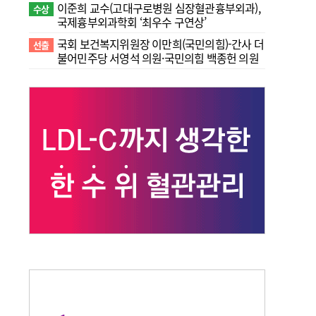
이준희 교수(고대구로병원 심장혈관흉부외과),
수상
국제흉부외과학회 ‘최우수 구연상’
국회 보건복지위원장 이만희(국민의힘)-간사 더
선출
불어민주당 서영석 의원·국민의힘 백종헌 의원