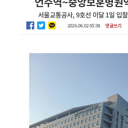
언주역~중앙보훈병원역
2026년 하반기 인턴 모집
고객센터
회사소개
법적고지
서울교통공사, 9호선 이달 1일 입
마취통증의학과 임기제 임상의사 채용
2026.06.02 05:38
댓글쓰기