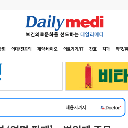
변경
사고
수첩
학회
의대/전공의
제약·바이오
의료기기/IT
간호
치과
약국/
계
6
관리급여 실시
7
지필공 지원책
~2026-08-31
8
수련환경 개선
채용시까지
9
의과대학 입시
 공개채용
채용시까지
10
약가인하
유권해석
정책/통계
공시
채용시까지
~2026-08-15