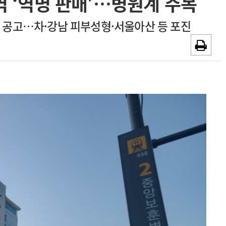
 ‘역명 판매’…병원계 주목
~2026-08-31
광고안내
찰 공고…차·강남 피부성형·서울아산 등 포진
채용시까지