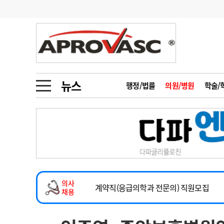
기부
모집
메디인포
인사
부음
오피니언
칼럼
건강정보
금주의 검색어
인물
초대석
피플
뉴스
행정/법률
의원/병원
학술/
1
의사인력 수급 추
동영상뉴스
2
성분명 처방
2026년 하반기 인턴 모집
포토뉴스
포토뉴스
3
AI의료
마취통증의학과 임기제 임상의사 채용
4
전공의 모집 결과
메디 Hospital
지역병원
중소병원
소아청소년과(소아응급전담) 계약직 의사
5
의사국시 합격률
의사
인포메이션
행정처분
판례
계약직(응급의학과 전문의) 직원모집
채용
하반기 전공의(레지던트1년차) 모집
학회·연수강좌
학회/연수강좌
행사