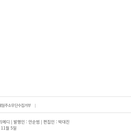
메일주소무단수집거부
|
일리메디 | 발행인 : 안순범 | 편집인 : 박대진
 11월 5일