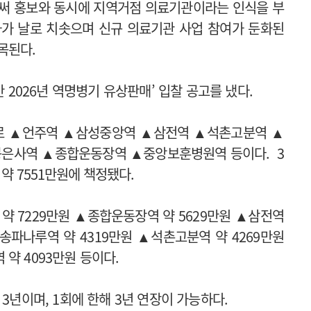
써 홍보와 동시에 지역거점 의료기관이라는 인식을 부
가가 날로 치솟으며 신규 의료기관 사업 참여가 둔화된
목된다.
간 2026년 역명병기 유상판매’ 입찰 공고를 냈다.
으로 ▲언주역 ▲삼성중앙역 ▲삼전역 ▲석촌고분역 ▲
봉은사역 ▲종합운동장역 ▲중앙보훈병원역 등이다.
3
 7551만원에 책정됐다.
약 7229만원 ▲종합운동장역 약 5629만원 ▲삼전역
▲송파나루역 약 4319만원 ▲석촌고분역 약 4269만원
약 4093만원 등이다.
 3년이며, 1회에 한해 3년 연장이 가능하다.