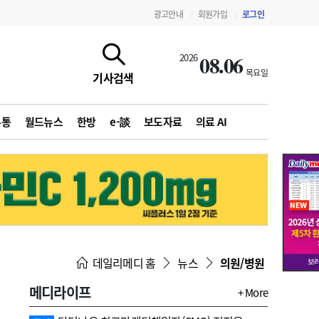
광고안내
회원가입
로그인
|
|
08.06
2026
목요일
기사검색
유통
월드뉴스
한방
e-談
보도자료
의료 AI
지침·기준·평가
약제급여 심사 결과
데일리메디 홈
뉴스
의원/병원
메디라이프
+ More