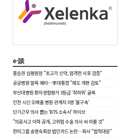
e-談
홍승권 심평원장 " 초고가 신약, 엄격한 사후 검증"
공공병원 발목 예타…李대통령 "제도 개편 검토"
부산대병원 환자경험평가 3등급 '최하위' 굴욕
인천 시신 오배출 병원 관계자 3명 '불구속'
단기근무 의사 뽑는 'BTS 소속사' 하이브
"의료사고 이력 공개, 고위험 수술 의사 씨 마를 것"
한미그룹 송영숙회장 법인카드 논란…회사 "법적대응"