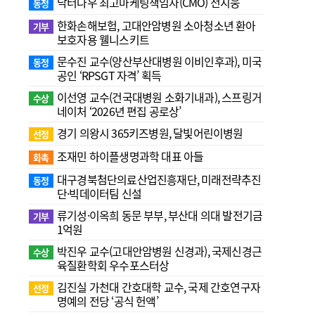
닥터나우 최고마케팅책임자(CMO) 전지웅
동정
한화손해보험, 고대안암병원 소아청소년 환아
기부
보호자용 웰니스키트
문수진 교수( 양산부산대병원 이비인후과), 미국
동정
공인 ‘RPSGT 자격’ 획득
이선영 교수(건국대병원 소화기내과), 스프링거
수상
네이처 ‘2026년 편집 공로상’
경기 의왕시 365키즈병원, 달빛어린이병원
선정
조재민 하이플생명과학 대표 아들
화촉
대구경북첨단의료산업진흥재단, 미래전략추진
동정
단·빅데이터팀 신설
류기성·이옥희 동문 부부, 부산대 의대 발전기금
기부
1억원
박진우 교수(고대안암병원 신경과), 국제신경근
수상
육질환학회 우수포스터상
김진실 가천대 간호대학 교수, 국제 간호연구자
선정
명예의 전당 ‘공식 헌액’