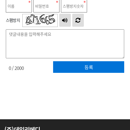
스팸방지
등록
0
/ 2000
(주)데일리메디