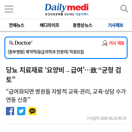
이름
비밀번호
전체뉴스
메디라이프
동영상뉴스
기사제보
[서울아산병원] 2026년 하반기 인턴 모집
[영남대학교의료원] 마취통증의학과 임기제 임상의사 채용
의사 채용
[충남대학교병원] 소아청소년과(소아응급전담) 계약직 의사 공개채용
[동부병원] 계약직(응급의학과 전문의) 직원모집
[이대목동병원] 하반기 전공의(레지던트1년차) 모집
당뇨 치료재료 ‘요양비→급여’…政 “균형 검
[서울아산병원] 2026년 하반기 인턴 모집
[영남대학교의료원] 마취통증의학과 임기제 임상의사 채용
토”
“급여화되면 병원들 자발적 교육·관리, 교육·상담 수가
연동 신중”
기사입력 2026.06.26 06:35