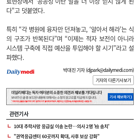
료현장에서 ‘공공성’이란 말을 더 이상 믿지 않게 된
다”고 덧붙였다.
특히 “각 병원에 융자만 던져놓고, ‘알아서 해라’는 식
의 구조가 반복된다”며 “이제는 적자 보전이 아니라
시스템 구축에 직접 예산을 투입해야 할 시기”라고 설
파했다.
박대진 기자 (
djpark@dailymedi.com
)
기자의 다른기사보기
관련기사
10대 추락사망 응급실 이송 논란…의사 2명 '檢 송치'
"권역응급센터 60곳까지 확대, 사후 보상 강화"