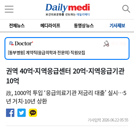
이름
비밀번호
전체뉴스
메디라이프
동영상뉴스
기사제보
[서울아산병원] 2026년 하반기 인턴 모집
[영남대학교의료원] 마취통증의학과 임기제 임상의사 채용
의사 채용
[충남대학교병원] 소아청소년과(소아응급전담) 계약직 의사 공개채용
[동부병원] 계약직(응급의학과 전문의) 직원모집
[이대목동병원] 하반기 전공의(레지던트1년차) 모집
권역 40억·지역응급센터 20억-지역응급기관
[서울아산병원] 2026년 하반기 인턴 모집
[영남대학교의료원] 마취통증의학과 임기제 임상의사 채용
10억
政, 1000억 투입 ‘응급의료기관 저금리 대출’ 실시…5
년 거치·10년 상환
기사입력 2026.06.22 05:55