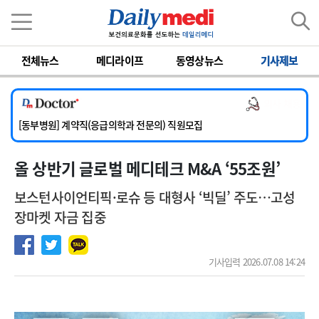
이름
비밀번호
전체뉴스
메디라이프
동영상뉴스
기사제보
[서울아산병원] 2026년 하반기 인턴 모집
[영남대학교의료원] 마취통증의학과 임기제 임상의사 채용
의사 채용
[충남대학교병원] 소아청소년과(소아응급전담) 계약직 의사 공개채용
[동부병원] 계약직(응급의학과 전문의) 직원모집
[이대목동병원] 하반기 전공의(레지던트1년차) 모집
올 상반기 글로벌 메디테크 M&A ‘55조원’
[서울아산병원] 2026년 하반기 인턴 모집
[영남대학교의료원] 마취통증의학과 임기제 임상의사 채용
보스턴사이언티픽·로슈 등 대형사 ‘빅딜’ 주도…고성
장마켓 자금 집중
기사입력 2026.07.08 14:24