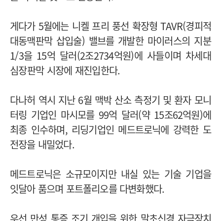
게다가 5월에는 니켈 프리 풍선 확장형 TAVR(경피적
대동맥판막 삽입술) 밸브를 개발한
마이러스
의 지분
1/3을 15억 달러(2조2734억원)에 사들이며 차세대
심장판막 시장에 재진입한다.
다나허 역시 지난 6월 맥박 산소 측정기 및 환자 모니
터링 기업인 마시모를 99억 달러(약 15조62억원)에
최종 인수하며, 리딩기업인 메드트로닉에 강력한 도
전장을 내밀었다.
메드트로닉은 소규모이지만 내실 있는 기술 기업을
잇달아 품으며 포트폴리오를 다변화했다.
우선 만성 통증 조기 개입을 위한 말초신경 자극장치