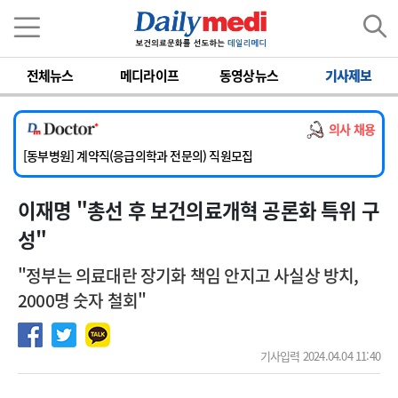
이름
비밀번호
전체뉴스
메디라이프
동영상뉴스
기사제보
[서울아산병원] 2026년 하반기 인턴 모집
[영남대학교의료원] 마취통증의학과 임기제 임상의사 채용
의사 채용
[충남대학교병원] 소아청소년과(소아응급전담) 계약직 의사 공개채용
[동부병원] 계약직(응급의학과 전문의) 직원모집
[이대목동병원] 하반기 전공의(레지던트1년차) 모집
이재명 "총선 후 보건의료개혁 공론화 특위 구
[서울아산병원] 2026년 하반기 인턴 모집
[영남대학교의료원] 마취통증의학과 임기제 임상의사 채용
성"
"정부는 의료대란 장기화 책임 안지고 사실상 방치,
2000명 숫자 철회"
기사입력 2024.04.04 11:40