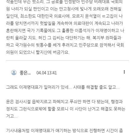
작품인데 무슨 헛소리. 그 공로를 인정받아 민주당 비례대표 국회의
원 나리가 되실 판인이고 이는 만고청사에 빛나게 오래오래 전해질
일인데, 최소한도 대한민국 의료사에. 모르지 윤석열이 ㄸ고집이 나
라를 망치면서까지 헛발질을 계속하여 의료대란이 계속되고 나라가
혼란해지면 국가 기록물에도 그 훌륭한 이름석자가 이재명이하고 나
란히 올라갈 지도. 허긴 그 김씨는 대단하기는 해. 복지부 좌파들과
짜고 국가원수의 뒷통수를 쎄게 후려치고 민주당으로 잠적해서 국회
의원이 되었으니 빨지산에 버금가요.
좋은...
04.04 13:41
그래도 이재명대표가 일머리가 있네... 사태를 해결할 줄도 알고...
윤은 검사시절 읍박지르고 파헤치고 푸쉬만 하면 다 됐는데, 행정과
정치도 그런식으로밖에 할줄 모르니 이 사단이 난거고 해결도 못하는
거고...
기사내용처럼 이재명대표가 얘기하는 방식으로 진행하면 시간이 좀