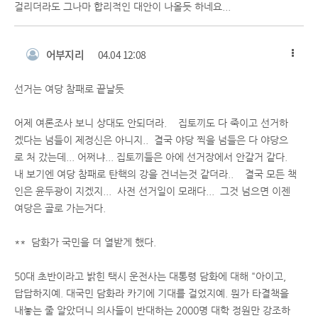
걸리더라도 그나마 합리적인 대안이 나올듯 하네요...
어부지리
04.04 12:08
선거는 여당 참패로 끝날듯
어제 여론조사 보니 상대도 안되더라. 집토끼도 다 죽이고 선거하
겠다는 넘들이 제정신은 아니지.. 결국 야당 찍을 넘들은 다 야당으
로 처 갔는데... 어쩌냐... 집토끼들은 아에 선거장에서 안갈거 같다.
내 보기엔 여당 참패로 탄핵의 강을 건너는것 같더라.. 결국 모든 책
인은 윤두광이 지겠지... 사전 선거일이 모래다... 그것 넘으면 이젠
여당은 골로 가는거다.
** 담화가 국민을 더 열받게 했다.
50대 초반이라고 밝힌 택시 운전사는 대통령 담화에 대해 "아이고,
답답하지예. 대국민 담화라 카기에 기대를 걸었지예. 뭔가 타결책을
내놓는 줄 알았더니 의사들이 반대하는 2000명 대학 정원만 강조하