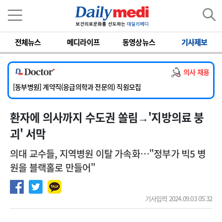
이름
비밀번호
전체뉴스
메디라이프
동영상뉴스
기사제보
[서울아산병원] 2026년 하반기 인턴 모집
[영남대학교의료원] 마취통증의학과 임기제 임상의사 채용
의사 채용
[충남대학교병원] 소아청소년과(소아응급전담) 계약직 의사 공개채용
[동부병원] 계약직(응급의학과 전문의) 직원모집
[이대목동병원] 하반기 전공의(레지던트1년차) 모집
환자에 의사까지 수도권 쏠림→'지방의료 붕
[서울아산병원] 2026년 하반기 인턴 모집
[영남대학교의료원] 마취통증의학과 임기제 임상의사 채용
괴' 서막
의대 교수들, 지역병원 이탈 가속화…"정부가 빅5 병
원을 블랙홀로 만들어"
기사입력 2024.09.03 05:32