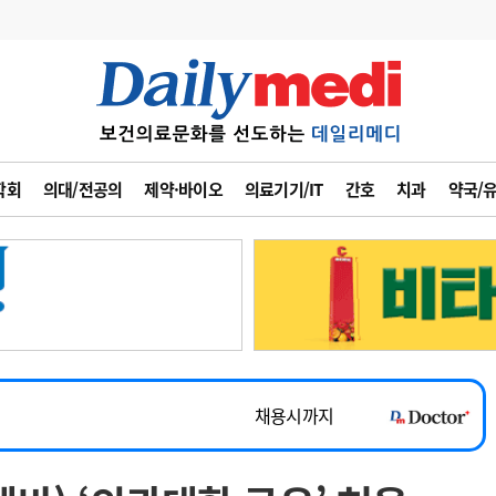
변경
사고
수첩
학회
의대/전공의
제약·바이오
의료기기/IT
간호
치과
약국/
계
6
관리급여 실시
7
지필공 지원책
~2026-08-31
8
수련환경 개선
채용시까지
9
의과대학 입시
 공개채용
채용시까지
10
약가인하
유권해석
정책/통계
공시
채용시까지
~2026-08-15