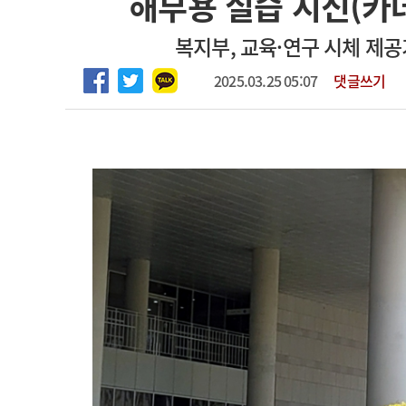
해부용 실습 시신(카데
2026년 하반기 인턴 모집
고객센터
회사소개
법적고지
복지부, 교육·연구 시체 제
마취통증의학과 임기제 임상의사 채용
2025.03.25 05:07
댓글쓰기