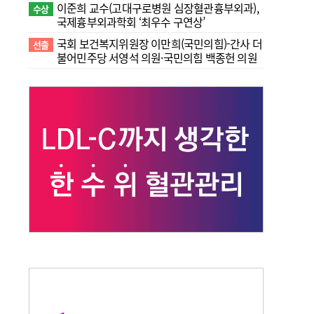
이준희 교수(고대구로병원 심장혈관흉부외과),
수상
국제흉부외과학회 ‘최우수 구연상’
국회 보건복지위원장 이만희(국민의힘)-간사 더
선출
불어민주당 서영석 의원·국민의힘 백종헌 의원