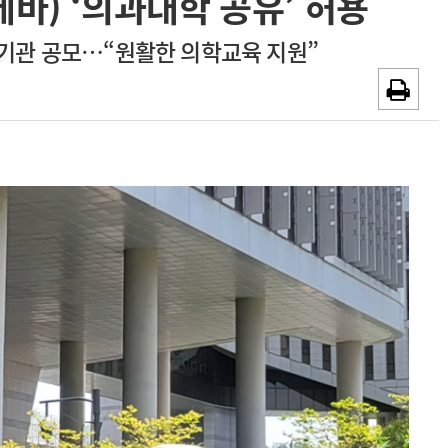
바) ‘의과대학 공유’ 허용
~2026-08-31
광고안내
공기관 공모…“원활한 의학교육 지원”
채용시까지