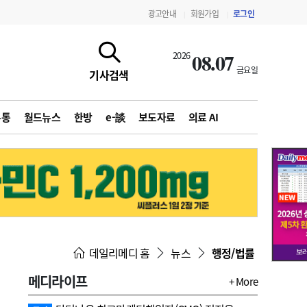
광고안내
회원가입
로그인
|
|
08.07
2026
금요일
기사검색
유통
월드뉴스
한방
e-談
보도자료
의료 AI
지침·기준·평가
약제급여 심사 결과
데일리메디 홈
뉴스
행정/법률
메디라이프
+ More