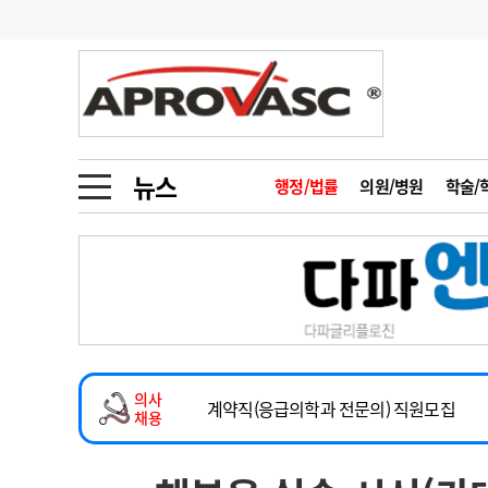
기부
모집
메디인포
인사
부음
오피니언
칼럼
건강정보
금주의 검색어
인물
초대석
피플
뉴스
행정/법률
의원/병원
학술/
1
의사인력 수급 추
동영상뉴스
2
성분명 처방
2026년 하반기 인턴 모집
포토뉴스
포토뉴스
3
AI의료
마취통증의학과 임기제 임상의사 채용
4
전공의 모집 결과
메디 Hospital
지역병원
중소병원
소아청소년과(소아응급전담) 계약직 의사
5
의사국시 합격률
의사
인포메이션
행정처분
판례
계약직(응급의학과 전문의) 직원모집
채용
하반기 전공의(레지던트1년차) 모집
학회·연수강좌
학회/연수강좌
행사