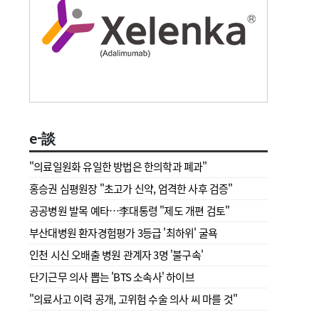
e-談
"의료일원화 유일한 방법은 한의학과 폐과"
홍승권 심평원장 " 초고가 신약, 엄격한 사후 검증"
공공병원 발목 예타…李대통령 "제도 개편 검토"
부산대병원 환자경험평가 3등급 '최하위' 굴욕
인천 시신 오배출 병원 관계자 3명 '불구속'
단기근무 의사 뽑는 'BTS 소속사' 하이브
"의료사고 이력 공개, 고위험 수술 의사 씨 마를 것"