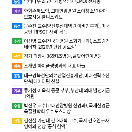
닥터나우 최고마케팅책임자(CMO) 전지웅
동정
한화손해보험, 고대안암병원 소아청소년 환아
기부
보호자용 웰니스키트
문수진 교수( 양산부산대병원 이비인후과), 미국
동정
공인 ‘RPSGT 자격’ 획득
이선영 교수(건국대병원 소화기내과), 스프링거
수상
네이처 ‘2026년 편집 공로상’
경기 의왕시 365키즈병원, 달빛어린이병원
선정
조재민 하이플생명과학 대표 아들
화촉
대구경북첨단의료산업진흥재단, 미래전략추진
동정
단·빅데이터팀 신설
류기성·이옥희 동문 부부, 부산대 의대 발전기금
기부
1억원
박진우 교수(고대안암병원 신경과), 국제신경근
수상
육질환학회 우수포스터상
김진실 가천대 간호대학 교수, 국제 간호연구자
선정
명예의 전당 ‘공식 헌액’