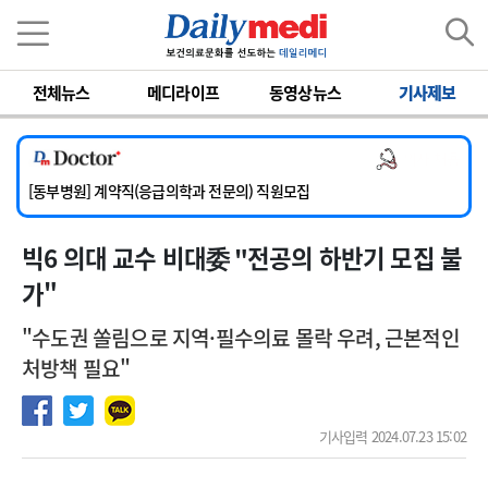
이름
비밀번호
전체뉴스
메디라이프
동영상뉴스
기사제보
[서울아산병원] 2026년 하반기 인턴 모집
[영남대학교의료원] 마취통증의학과 임기제 임상의사 채용
의사 채용
[충남대학교병원] 소아청소년과(소아응급전담) 계약직 의사 공개채용
[동부병원] 계약직(응급의학과 전문의) 직원모집
[이대목동병원] 하반기 전공의(레지던트1년차) 모집
빅6 의대 교수 비대委 "전공의 하반기 모집 불
[서울아산병원] 2026년 하반기 인턴 모집
[영남대학교의료원] 마취통증의학과 임기제 임상의사 채용
가"
"수도권 쏠림으로 지역·필수의료 몰락 우려, 근본적인
처방책 필요"
기사입력 2024.07.23 15:02