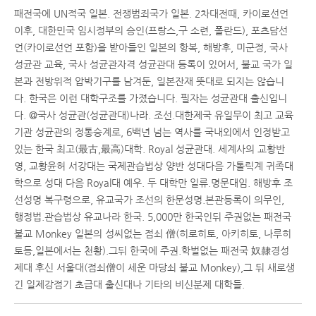
패전국에 UN적국 일본. 전쟁범죄국가 일본. 2차대전때, 카이로선언
이후, 대한민국 임시정부의 승인(프랑스,구 소련, 폴란드), 포츠담선
언(카이로선언 포함)을 받아들인 일본의 항복, 해방후, 미군정, 국사
성균관 교육, 국사 성균관자격 성균관대 등록이 있어서, 불교 국가 일
본과 전방위적 압박기구를 남겨둔, 일본잔재 뜻대로 되지는 않습니
다. 한국은 이런 대학구조를 가졌습니다. 필자는 성균관대 출신입니
다. @국사 성균관(성균관대)나라. 조선.대한제국 유일무이 최고 교육
기관 성균관의 정통승계로, 6백년 넘는 역사를 국내외에서 인정받고
있는 한국 최고(最古,最高)대학. Royal 성균관대. 세계사의 교황반
영, 교황윤허 서강대는 국제관습법상 양반 성대다음 가톨릭계 귀족대
학으로 성대 다음 Royal대 예우. 두 대학만 일류.명문대임. 해방후 조
선성명 복구령으로, 유교국가 조선의 한문성명.본관등록이 의무인,
행정법.관습법상 유교나라 한국. 5,000만 한국인뒤 주권없는 패전국
불교 Monkey 일본의 성씨없는 점쇠 僧(히로히토, 아키히토, 나루히
토등,일본에서는 천황).그뒤 한국에 주권.학벌없는 패전국 奴隸경성
제대 후신 서울대(점쇠僧이 세운 마당쇠 불교 Monkey),그 뒤 새로생
긴 일제강점기 초급대 출신대나 기타의 비신분제 대학들.