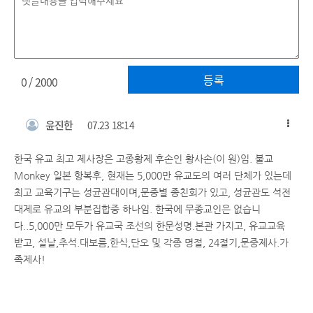
등록
0
/ 2000
윤진한
07.23 18:14
한국 유교 최고 제사장은 고종황제 후손인 황사손(이 원)임. 불교
Monkey 일본 항복후, 현재는 5,000만 유교도의 여러 단체가 있는데
최고 교육기구는 성균관대이며,문중별 종친회가 있고, 성균관도 석전
대제로 유교의 부분집합중 하나임. 한국에 무종교인은 없습니
다..5,000만 모두가 유교국 조선의 한문성명.본관 가지고, 유교교육
받고, 설날,추석.대보름,한식,단오 및 각종 명절, 24절기,문중제사.가
족제사!