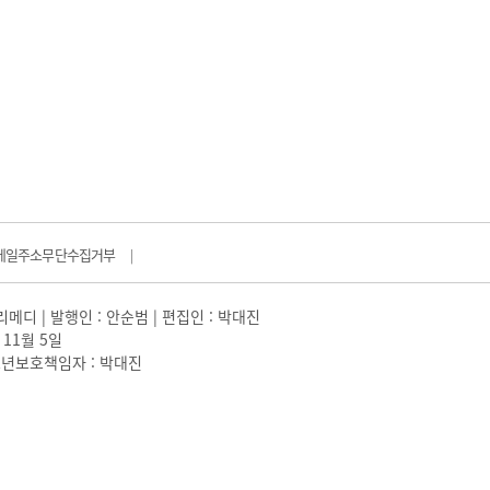
메일주소무단수집거부
|
일리메디 | 발행인 : 안순범 | 편집인 : 박대진
 11월 5일
 |청소년보호책임자 : 박대진