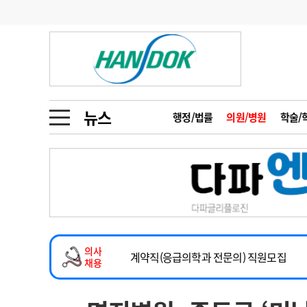
기부
모집
메디인포
인사
부음
오피니언
칼럼
건강정보
금주의 검색어
인물
초대석
피플
뉴스
행정/법률
의원/병원
학술/
1
의사인력 수급 추
동영상뉴스
2
성분명 처방
2026년 하반기 인턴 모집
포토뉴스
포토뉴스
3
AI의료
마취통증의학과 임기제 임상의사 채용
4
전공의 모집 결과
메디 Hospital
지역병원
중소병원
소아청소년과(소아응급전담) 계약직 의사
5
의사국시 합격률
의사
인포메이션
행정처분
판례
계약직(응급의학과 전문의) 직원모집
채용
하반기 전공의(레지던트1년차) 모집
학회·연수강좌
학회/연수강좌
행사