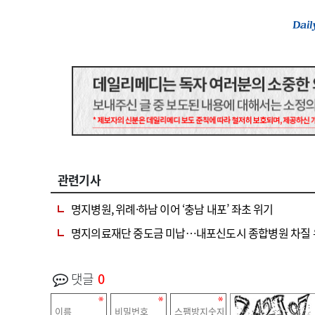
관련기사
명지병원, 위례·하남 이어 ‘충남 내포’ 좌초 위기
명지의료재단 중도금 미납…내포신도시 종합병원 차질
댓글
0