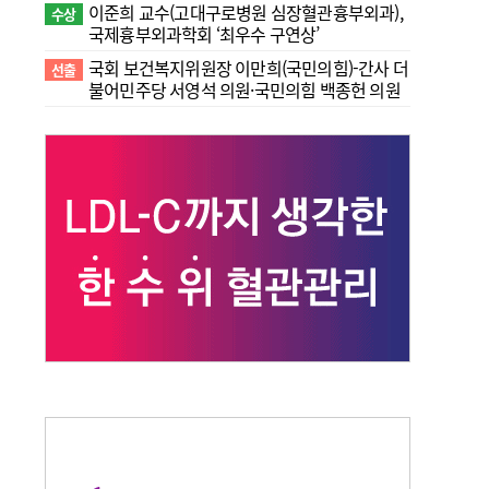
이준희 교수(고대구로병원 심장혈관흉부외과),
수상
국제흉부외과학회 ‘최우수 구연상’
국회 보건복지위원장 이만희(국민의힘)-간사 더
선출
불어민주당 서영석 의원·국민의힘 백종헌 의원