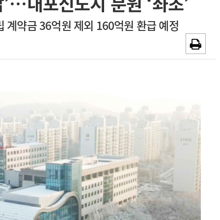
납’…내포신도시 분원 ‘좌초’
~2026-08-31
광고안내
 계약금 36억원 제외 160억원 환급 예정
채용시까지