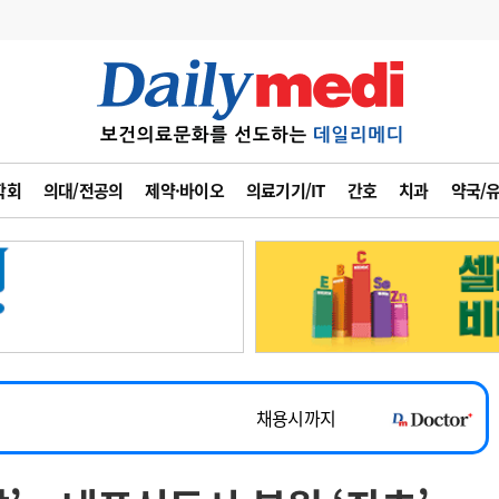
변경
사고
수첩
학회
의대/전공의
제약·바이오
의료기기/IT
간호
치과
약국/
계
6
관리급여 실시
7
지필공 지원책
~2026-08-31
8
수련환경 개선
채용시까지
9
의과대학 입시
 공개채용
채용시까지
10
약가인하
유권해석
정책/통계
공시
채용시까지
~2026-08-15