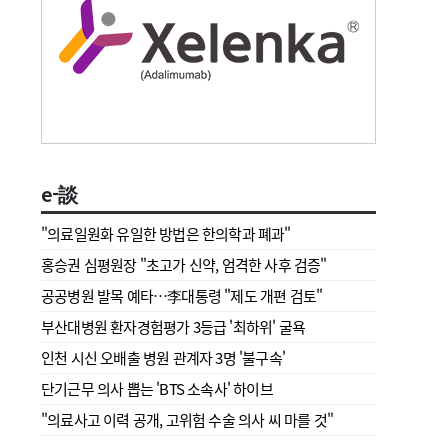
e-談
"의료일원화 유일한 방법은 한의학과 폐과"
홍승권 심평원장 " 초고가 신약, 엄격한 사후 검증"
공공병원 발목 예타…李대통령 "제도 개편 검토"
부산대병원 환자경험평가 3등급 '최하위' 굴욕
인천 시신 오배출 병원 관계자 3명 '불구속'
단기근무 의사 뽑는 'BTS 소속사' 하이브
"의료사고 이력 공개, 고위험 수술 의사 씨 마를 것"