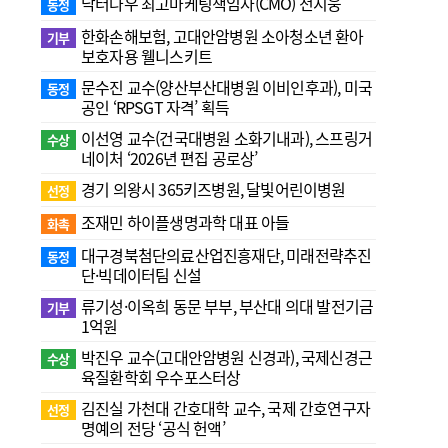
닥터나우 최고마케팅책임자(CMO) 전지웅
동정
한화손해보험, 고대안암병원 소아청소년 환아
기부
보호자용 웰니스키트
문수진 교수( 양산부산대병원 이비인후과), 미국
동정
공인 ‘RPSGT 자격’ 획득
이선영 교수(건국대병원 소화기내과), 스프링거
수상
네이처 ‘2026년 편집 공로상’
경기 의왕시 365키즈병원, 달빛어린이병원
선정
조재민 하이플생명과학 대표 아들
화촉
대구경북첨단의료산업진흥재단, 미래전략추진
동정
단·빅데이터팀 신설
류기성·이옥희 동문 부부, 부산대 의대 발전기금
기부
1억원
박진우 교수(고대안암병원 신경과), 국제신경근
수상
육질환학회 우수포스터상
김진실 가천대 간호대학 교수, 국제 간호연구자
선정
명예의 전당 ‘공식 헌액’