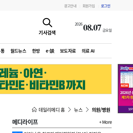
광고안내
회원가입
로그인
|
|
08.07
2026
금요일
기사검색
유통
월드뉴스
한방
e-談
보도자료
의료 AI
지침·기준·평가
약제급여 심사 결과
데일리메디 홈
뉴스
의원/병원
메디라이프
+ More