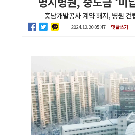
명지병원, 중도금 ‘미
2026년 하반기 인턴 모집
고객센터
회사소개
법적고지
충남개발공사 계약 해지, 병원 건립
마취통증의학과 임기제 임상의사 채용
2024.12.20 05:47
댓글쓰기