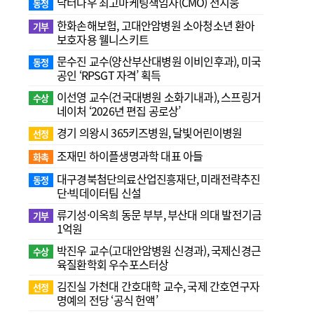
닥터나우 최고마케팅책임자(CMO) 전지웅
동정
한화손해보험, 고대안암병원 소아청소년 환아
기부
보호자용 웰니스키트
문수진 교수( 양산부산대병원 이비인후과), 미국
동정
공인 ‘RPSGT 자격’ 획득
이선영 교수(건국대병원 소화기내과), 스프링거
수상
네이처 ‘2026년 편집 공로상’
경기 의왕시 365키즈병원, 달빛어린이병원
선정
조재민 하이플생명과학 대표 아들
화촉
대구경북첨단의료산업진흥재단, 미래전략추진
동정
단·빅데이터팀 신설
류기성·이옥희 동문 부부, 부산대 의대 발전기금
기부
1억원
박진우 교수(고대안암병원 신경과), 국제신경근
수상
육질환학회 우수포스터상
김진실 가천대 간호대학 교수, 국제 간호연구자
선정
명예의 전당 ‘공식 헌액’