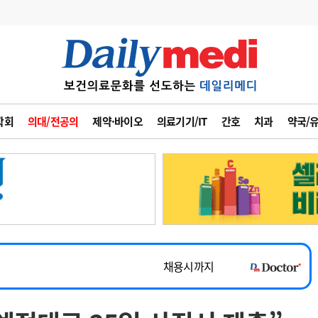
변경
사고
수첩
학회
의대/전공의
제약·바이오
의료기기/IT
간호
치과
약국/
계
6
관리급여 실시
7
지필공 지원책
~2026-08-31
8
수련환경 개선
채용시까지
9
의과대학 입시
 공개채용
채용시까지
10
약가인하
유권해석
정책/통계
공시
채용시까지
~2026-08-15