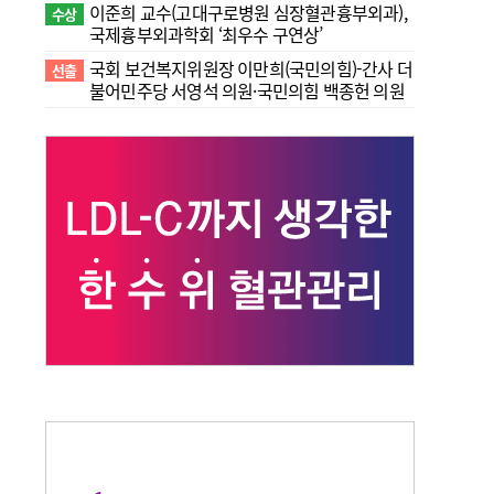
이준희 교수(고대구로병원 심장혈관흉부외과),
수상
국제흉부외과학회 ‘최우수 구연상’
국회 보건복지위원장 이만희(국민의힘)-간사 더
선출
불어민주당 서영석 의원·국민의힘 백종헌 의원