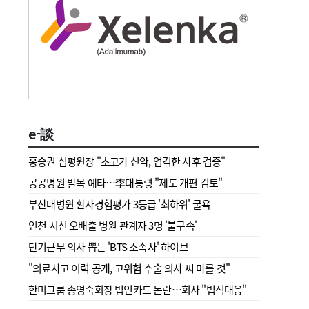
e-談
홍승권 심평원장 " 초고가 신약, 엄격한 사후 검증"
공공병원 발목 예타…李대통령 "제도 개편 검토"
부산대병원 환자경험평가 3등급 '최하위' 굴욕
인천 시신 오배출 병원 관계자 3명 '불구속'
단기근무 의사 뽑는 'BTS 소속사' 하이브
"의료사고 이력 공개, 고위험 수술 의사 씨 마를 것"
한미그룹 송영숙회장 법인카드 논란…회사 "법적대응"