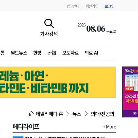
광고안내
회원가입
로그인
|
|
08.06
2026
목요일
기사검색
유통
월드뉴스
한방
e-談
보도자료
의료 AI
지침·기준·평가
약제급여 심사 결과
데일리메디 홈
뉴스
의대/전공의
메디라이프
+ More