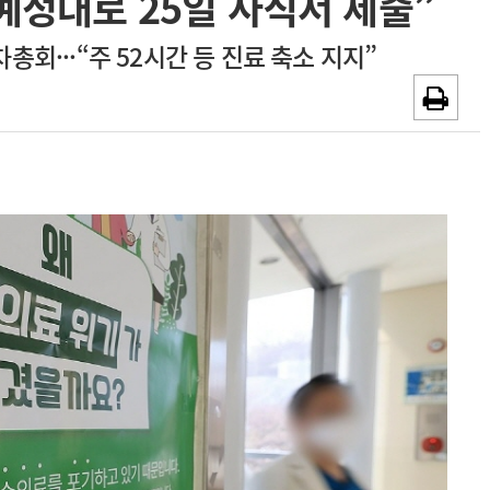
“예정대로 25일 사직서 제출”
~2026-08-31
광고안내
차총회···“주 52시간 등 진료 축소 지지”
채용시까지