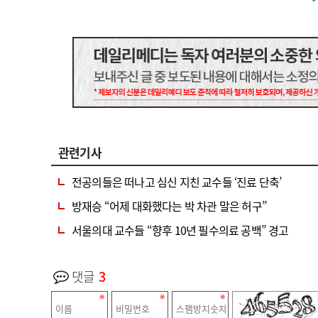
관련기사
전공의들은 떠나고 심신 지친 교수들 ‘진료 단축’
방재승 “어제 대화했다는 박 차관 말은 허구”
서울의대 교수들 “향후 10년 필수의료 공백” 경고
댓글
3