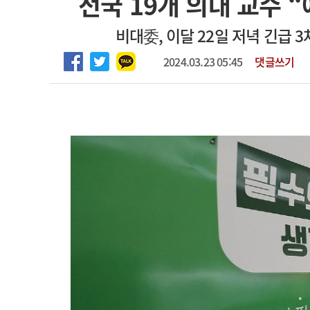
전국 19개 의대 교수 
2026년 하반기 인턴 모집
고객센터
회사소개
법적고지
비대委, 이달 22일 저녁 긴급 3
마취통증의학과 임기제 임상의사 채용
2024.03.23 05:45
댓글쓰기