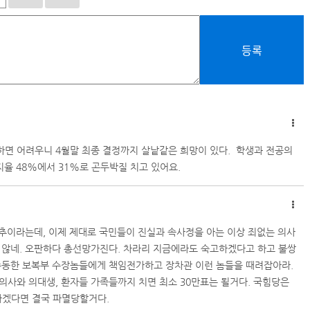
등록
면 어려우니 4월말 최종 결정까지 살낱같은 희망이 있다. 학생과 전공의
지율 48%에서 31%로 곤두박질 치고 있어요.
 추이라는데, 이제 제대로 국민들이 진실과 속사정을 아는 이상 죄없는 의사
 않네. 오판하다 총선망가진다. 차라리 지금에라도 숙고하겠다고 하고 불쌍
주동한 보복부 수장놈들에게 책임전가하고 장차관 이런 놈들을 때려잡아라.
의사와 의대생, 환자들 가족들까지 치면 최소 30만표는 될거다. 국힘당은
겠다면 결국 파멸당할거다.