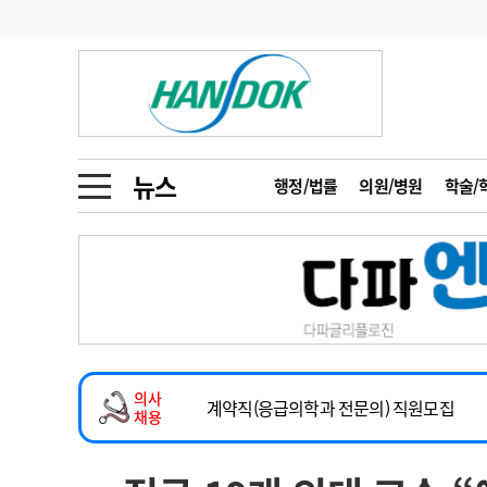
기부
모집
메디인포
인사
부음
오피니언
칼럼
건강정보
금주의 검색어
인물
초대석
피플
뉴스
행정/법률
의원/병원
학술/
1
의사인력 수급 추
동영상뉴스
2
성분명 처방
2026년 하반기 인턴 모집
포토뉴스
포토뉴스
3
AI의료
마취통증의학과 임기제 임상의사 채용
4
전공의 모집 결과
메디 Hospital
지역병원
중소병원
소아청소년과(소아응급전담) 계약직 의사
5
의사국시 합격률
의사
인포메이션
행정처분
판례
계약직(응급의학과 전문의) 직원모집
채용
하반기 전공의(레지던트1년차) 모집
학회·연수강좌
학회/연수강좌
행사