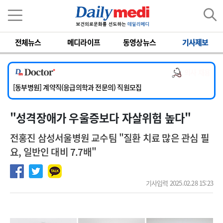
이름
비밀번호
전체뉴스
메디라이프
동영상뉴스
기사제보
[서울아산병원] 2026년 하반기 인턴 모집
[영남대학교의료원] 마취통증의학과 임기제 임상의사 채용
의사 채용
[충남대학교병원] 소아청소년과(소아응급전담) 계약직 의사 공개채용
[동부병원] 계약직(응급의학과 전문의) 직원모집
[이대목동병원] 하반기 전공의(레지던트1년차) 모집
" 성격장애가 우울증보다 자살위험 높다"
[서울아산병원] 2026년 하반기 인턴 모집
[영남대학교의료원] 마취통증의학과 임기제 임상의사 채용
전홍진 삼성서울병원 교수팀 "질환 치료 많은 관심 필
요, 일반인 대비 7.7배"
기사입력 2025.02.28 15:23