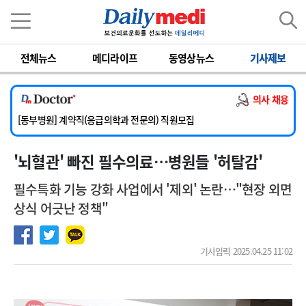
이름
비밀번호
전체뉴스
메디라이프
동영상뉴스
기사제보
[서울아산병원] 2026년 하반기 인턴 모집
[영남대학교의료원] 마취통증의학과 임기제 임상의사 채용
의사 채용
[충남대학교병원] 소아청소년과(소아응급전담) 계약직 의사 공개채용
[동부병원] 계약직(응급의학과 전문의) 직원모집
[이대목동병원] 하반기 전공의(레지던트1년차) 모집
'뇌혈관' 빠진 필수의료…병원들 '허탈감'
[서울아산병원] 2026년 하반기 인턴 모집
[영남대학교의료원] 마취통증의학과 임기제 임상의사 채용
필수특화 기능 강화 사업에서 '제외' 논란…"현장 외면
상식 어긋난 정책"
기사입력 2025.04.25 11:02