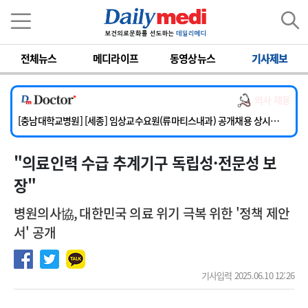
이름
비밀번호
전체뉴스
메디라이프
동영상뉴스
기사제보
[단국대학교병원] 임상전담교원 및 전임의 초빙
[해운대부민병원] [해운대] 2026년 하반기 인턴 모집
의사 채용
[서울아산병원] 건강증진센터 소화기파트 건진교수 초빙
[충남대학교병원] [세종] 임상교수요원(류마티스내과) 공개채용 상시모집
[이대서울병원] 정형외과 일반의 초빙
"의료인력 수급 추계기구 독립성·전문성 보
[단국대학교병원] 임상전담교원 및 전임의 초빙
[해운대부민병원] [해운대] 2026년 하반기 인턴 모집
장"
병원의사協, 대한민국 의료 위기 극복 위한 '정책 제안
서' 공개
기사입력 2025.06.10 12:26