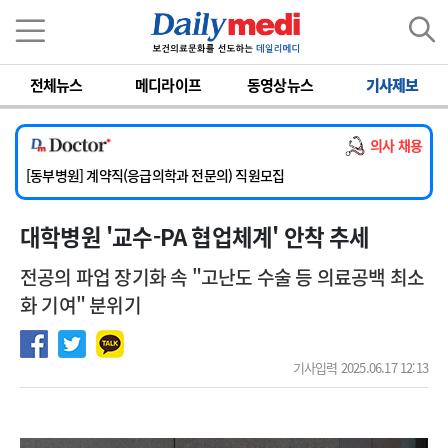
이름
비밀번호
전체뉴스
메디라이프
동영상뉴스
기사제보
[서울아산병원] 2026년 하반기 인턴 모집
[영남대학교의료원] 마취통증의학과 임기제 임상의사 채용
의사 채용
[충남대학교병원] 소아청소년과(소아응급전담) 계약직 의사 공개채용
[동부병원] 계약직(응급의학과 전문의) 직원모집
[이대목동병원] 하반기 전공의(레지던트1년차) 모집
대학병원 '교수-PA 협업체계' 안착 추세
[서울아산병원] 2026년 하반기 인턴 모집
[영남대학교의료원] 마취통증의학과 임기제 임상의사 채용
전공의 파업 장기화 속 "고난도 수술 등 의료공백 최소
화 기여" 분위기
기사입력 2025.06.17 12:13