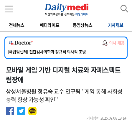
이름
비밀번호
전체뉴스
메디라이프
동영상뉴스
기사제보
[서울아산병원] 2026년 하반기 인턴 모집
[명지병원] 하반기 전공의(인턴) 모집
의사 채용
[동국대학교 경주병원] 내과(소화기, 심장, 내분비), 소아청소년과, 외과, 심장혈관흉부외과, 이비인후과, 병리과 교원 초빙
[국립암센터] 진단검사의학과 정규직 의사직 초빙
[인제대학교해운대백병원] 치과 진료교수 모집 공고
모바일 게임 기반 디지털 치료와 자폐스펙트
[서울아산병원] 2026년 하반기 인턴 모집
[명지병원] 하반기 전공의(인턴) 모집
럼장애
삼성서울병원 정유숙 교수 연구팀 "게임 통해 사회성
능력 향상 가능성 확인"
기사입력 2025.07.08 19:14