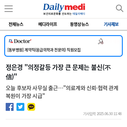
이름
비밀번호
전체뉴스
메디라이프
동영상뉴스
기사제보
[서울아산병원] 2026년 하반기 인턴 모집
[영남대학교의료원] 마취통증의학과 임기제 임상의사 채용
의사 채용
[충남대학교병원] 소아청소년과(소아응급전담) 계약직 의사 공개채용
[동부병원] 계약직(응급의학과 전문의) 직원모집
[이대목동병원] 하반기 전공의(레지던트1년차) 모집
정은경 "의정갈등 가장 큰 문제는 불신(不
[서울아산병원] 2026년 하반기 인턴 모집
[영남대학교의료원] 마취통증의학과 임기제 임상의사 채용
信)"
오늘 후보자 사무실 출근…"의료계와 신뢰·협력 관계
복원이 가장 시급"
기사입력 2025.06.30 11:48