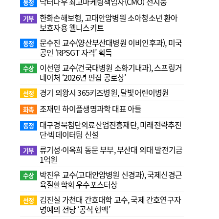
닥터나우 최고마케팅책임자(CMO) 전지웅
동정
한화손해보험, 고대안암병원 소아청소년 환아
기부
보호자용 웰니스키트
문수진 교수( 양산부산대병원 이비인후과), 미국
동정
공인 ‘RPSGT 자격’ 획득
이선영 교수(건국대병원 소화기내과), 스프링거
수상
네이처 ‘2026년 편집 공로상’
경기 의왕시 365키즈병원, 달빛어린이병원
선정
조재민 하이플생명과학 대표 아들
화촉
대구경북첨단의료산업진흥재단, 미래전략추진
동정
단·빅데이터팀 신설
류기성·이옥희 동문 부부, 부산대 의대 발전기금
기부
1억원
박진우 교수(고대안암병원 신경과), 국제신경근
수상
육질환학회 우수포스터상
김진실 가천대 간호대학 교수, 국제 간호연구자
선정
명예의 전당 ‘공식 헌액’