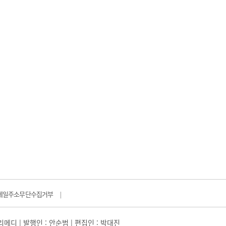
메일주소무단수집거부
|
일리메디 | 발행인 : 안순범 | 편집인 : 박대진