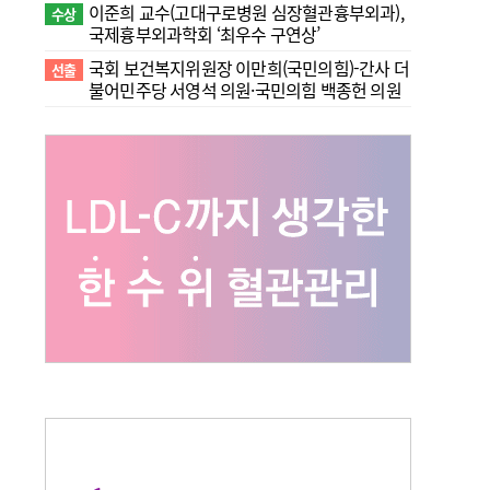
이준희 교수(고대구로병원 심장혈관흉부외과),
수상
국제흉부외과학회 ‘최우수 구연상’
국회 보건복지위원장 이만희(국민의힘)-간사 더
선출
불어민주당 서영석 의원·국민의힘 백종헌 의원