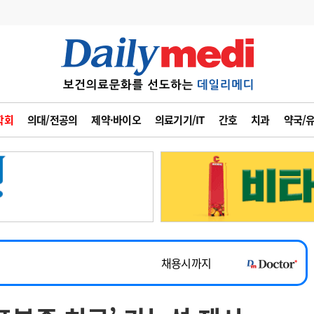
변경
사고
수첩
학회
의대/전공의
제약·바이오
의료기기/IT
간호
치과
약국/
계
6
관리급여 실시
7
지필공 지원책
~2026-08-31
8
수련환경 개선
채용시까지
9
의과대학 입시
 공개채용
채용시까지
10
약가인하
유권해석
정책/통계
공시
채용시까지
~2026-08-15