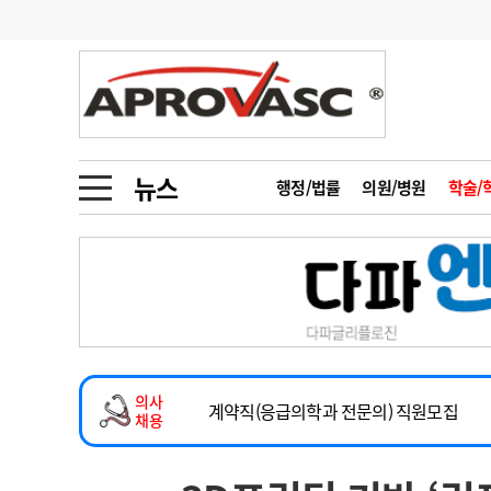
기부
모집
메디인포
인사
부음
오피니언
칼럼
건강정보
금주의 검색어
인물
초대석
피플
뉴스
행정/법률
의원/병원
학술/
1
의사인력 수급 추
동영상뉴스
2
성분명 처방
2026년 하반기 인턴 모집
포토뉴스
포토뉴스
3
AI의료
마취통증의학과 임기제 임상의사 채용
4
전공의 모집 결과
메디 Hospital
지역병원
중소병원
소아청소년과(소아응급전담) 계약직 의사
5
의사국시 합격률
의사
인포메이션
행정처분
판례
계약직(응급의학과 전문의) 직원모집
채용
하반기 전공의(레지던트1년차) 모집
학회·연수강좌
학회/연수강좌
행사