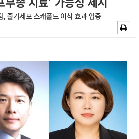
프부종 치료’ 가능성 제시
~2026-08-31
광고안내
, 줄기세포 스캐폴드 이식 효과 입증
채용시까지