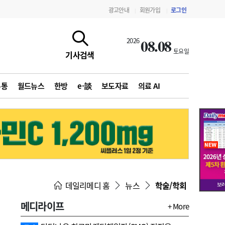
광고안내
회원가입
로그인
|
|
08.08
2026
토요일
기사검색
유통
월드뉴스
한방
e-談
보도자료
의료 AI
지침·기준·평가
약제급여 심사 결과
데일리메디 홈
뉴스
학술/학회
메디라이프
+ More