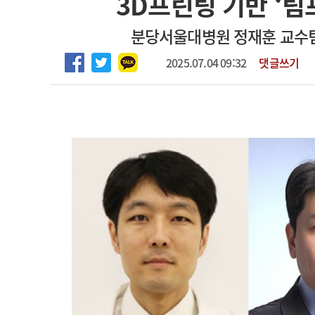
3D프린팅 기반 ‘림
2026년 하반기 인턴 모집
고객센터
회사소개
법적고지
분당서울대병원 정재훈 교수팀
마취통증의학과 임기제 임상의사 채용
2025.07.04 09:32
댓글쓰기