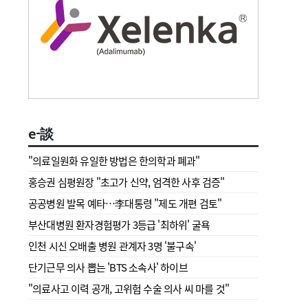
e-談
"의료일원화 유일한 방법은 한의학과 폐과"
홍승권 심평원장 " 초고가 신약, 엄격한 사후 검증"
공공병원 발목 예타…李대통령 "제도 개편 검토"
부산대병원 환자경험평가 3등급 '최하위' 굴욕
인천 시신 오배출 병원 관계자 3명 '불구속'
단기근무 의사 뽑는 'BTS 소속사' 하이브
"의료사고 이력 공개, 고위험 수술 의사 씨 마를 것"