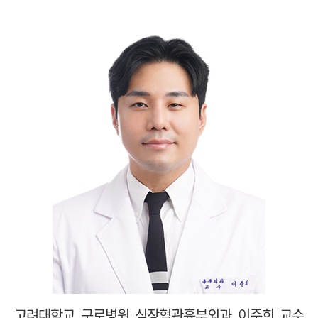
고려대학교 구로병원 심장혈관흉부외과 이준희 교수