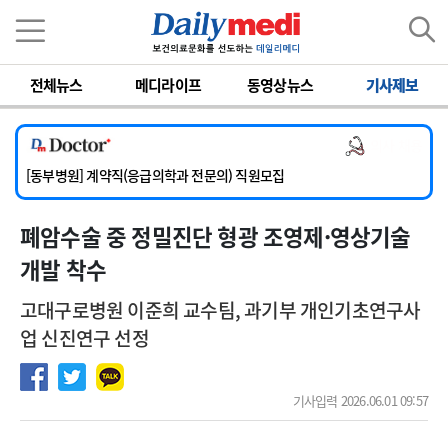
이름
비밀번호
전체뉴스
메디라이프
동영상뉴스
기사제보
[서울아산병원] 2026년 하반기 인턴 모집
[영남대학교의료원] 마취통증의학과 임기제 임상의사 채용
의사 채용
[충남대학교병원] 소아청소년과(소아응급전담) 계약직 의사 공개채용
[동부병원] 계약직(응급의학과 전문의) 직원모집
[이대목동병원] 하반기 전공의(레지던트1년차) 모집
폐암수술 중 정밀진단 형광 조영제·영상기술
[서울아산병원] 2026년 하반기 인턴 모집
[영남대학교의료원] 마취통증의학과 임기제 임상의사 채용
개발 착수
고대구로병원 이준희 교수팀, 과기부 개인기초연구사
업 신진연구 선정
기사입력 2026.06.01 09:57