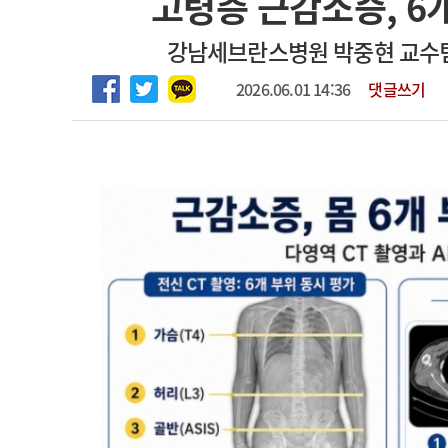
고령층 근감소증, 6개
2026년 하반기 인턴 모집
고객센터
회사소개
법적고지
강남세브란스병원 박중현 교수팀,
마취통증의학과 임기제 임상의사 채용
2026.06.01 14:36
댓글쓰기