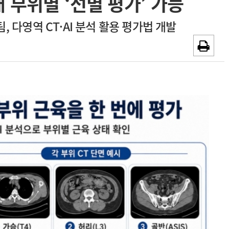
 부위별 ‘선별 평가’ 가능
~2026-08-31
광고안내
 다영역 CT·AI 분석 활용 평가법 개발
채용시까지