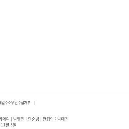
메일주소무단수집거부
|
일리메디 | 발행인 : 안순범 | 편집인 : 박대진
 11월 5일