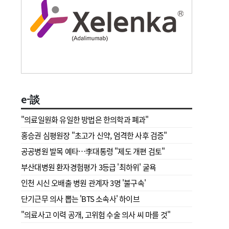
e-談
"의료일원화 유일한 방법은 한의학과 폐과"
홍승권 심평원장 " 초고가 신약, 엄격한 사후 검증"
공공병원 발목 예타…李대통령 "제도 개편 검토"
부산대병원 환자경험평가 3등급 '최하위' 굴욕
인천 시신 오배출 병원 관계자 3명 '불구속'
단기근무 의사 뽑는 'BTS 소속사' 하이브
"의료사고 이력 공개, 고위험 수술 의사 씨 마를 것"