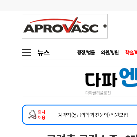
기부
모집
메디인포
인사
부음
오피니언
칼럼
건강정보
금주의 검색어
인물
초대석
피플
뉴스
행정/법률
의원/병원
학술/
1
의사인력 수급 추
동영상뉴스
2
성분명 처방
2026년 하반기 인턴 모집
포토뉴스
포토뉴스
3
AI의료
마취통증의학과 임기제 임상의사 채용
4
전공의 모집 결과
메디 Hospital
지역병원
중소병원
소아청소년과(소아응급전담) 계약직 의사
5
의사국시 합격률
의사
인포메이션
행정처분
판례
계약직(응급의학과 전문의) 직원모집
채용
하반기 전공의(레지던트1년차) 모집
학회·연수강좌
학회/연수강좌
행사