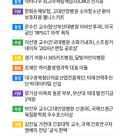
닥터나우 최고마케팅책임자(CMO) 전지웅
동정
한화손해보험, 고대안암병원 소아청소년 환아
기부
보호자용 웰니스키트
문수진 교수( 양산부산대병원 이비인후과), 미국
동정
공인 ‘RPSGT 자격’ 획득
이선영 교수(건국대병원 소화기내과), 스프링거
수상
네이처 ‘2026년 편집 공로상’
경기 의왕시 365키즈병원, 달빛어린이병원
선정
조재민 하이플생명과학 대표 아들
화촉
대구경북첨단의료산업진흥재단, 미래전략추진
동정
단·빅데이터팀 신설
류기성·이옥희 동문 부부, 부산대 의대 발전기금
기부
1억원
박진우 교수(고대안암병원 신경과), 국제신경근
수상
육질환학회 우수포스터상
김진실 가천대 간호대학 교수, 국제 간호연구자
선정
명예의 전당 ‘공식 헌액’