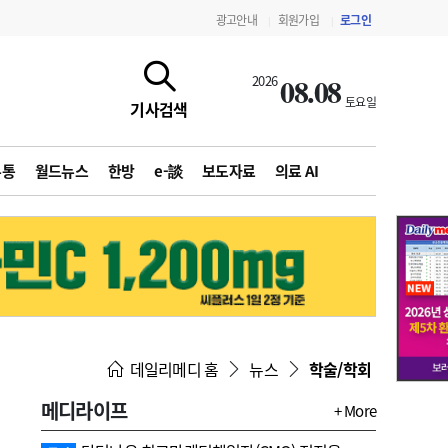
광고안내
회원가입
로그인
|
|
08.08
2026
토요일
기사검색
유통
월드뉴스
한방
e-談
보도자료
의료 AI
지침·기준·평가
약제급여 심사 결과
데일리메디 홈
뉴스
학술/학회
메디라이프
+ More