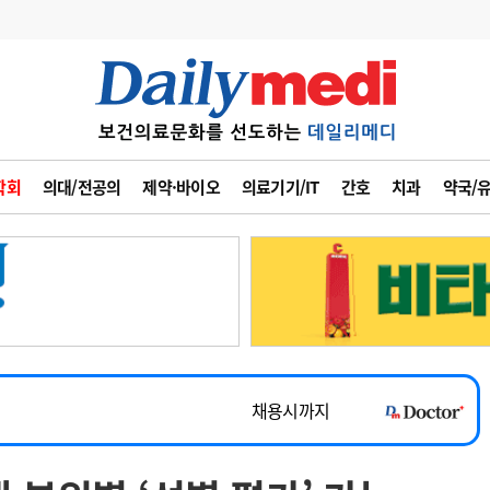
변경
사고
수첩
학회
의대/전공의
제약·바이오
의료기기/IT
간호
치과
약국/
계
6
관리급여 실시
7
지필공 지원책
~2026-08-31
8
수련환경 개선
채용시까지
9
의과대학 입시
 공개채용
채용시까지
10
약가인하
유권해석
정책/통계
공시
채용시까지
~2026-08-15