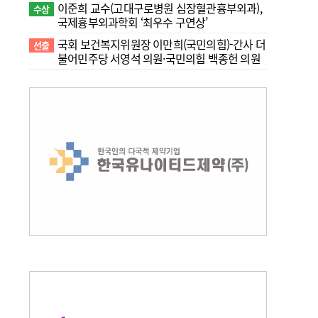
이준희 교수(고대구로병원 심장혈관흉부외과),
수상
국제흉부외과학회 ‘최우수 구연상’
국회 보건복지위원장 이만희(국민의힘)-간사 더
선출
불어민주당 서영석 의원·국민의힘 백종헌 의원