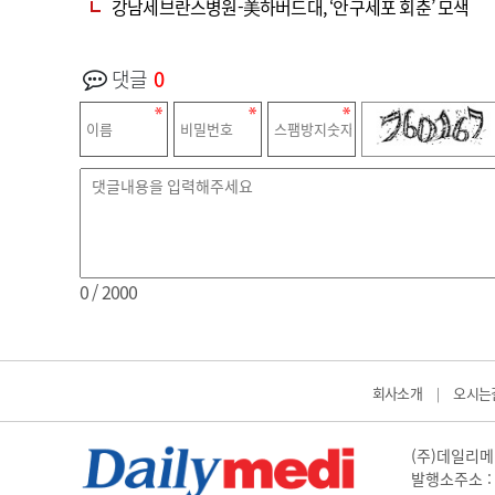
강남세브란스병원-美하버드대, ‘안구세포 회춘’ 모색
댓글
0
0
/ 2000
회사소개
오시는
|
(주)데일리메디
발행소주소 : 