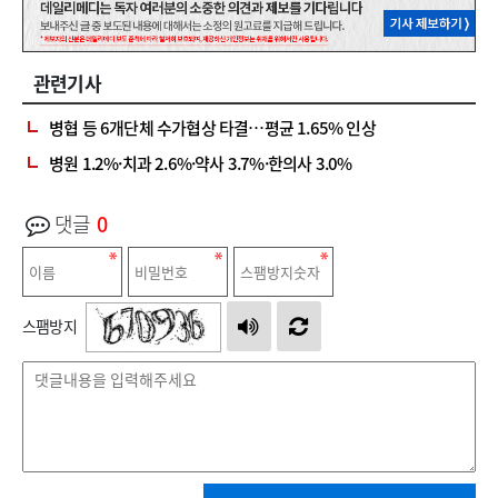
관련기사
병협 등 6개단체 수가협상 타결…평균 1.65% 인상
병원 1.2%·치과 2.6%·약사 3.7%·한의사 3.0%
댓글
0
스팸방지