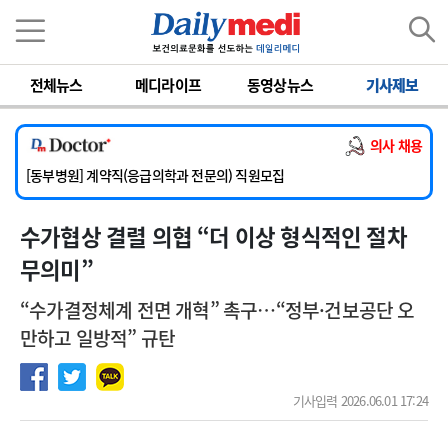
이름
비밀번호
전체뉴스
메디라이프
동영상뉴스
기사제보
[서울아산병원] 2026년 하반기 인턴 모집
[영남대학교의료원] 마취통증의학과 임기제 임상의사 채용
의사 채용
[충남대학교병원] 소아청소년과(소아응급전담) 계약직 의사 공개채용
[동부병원] 계약직(응급의학과 전문의) 직원모집
[이대목동병원] 하반기 전공의(레지던트1년차) 모집
수가협상 결렬 의협 “더 이상 형식적인 절차
[서울아산병원] 2026년 하반기 인턴 모집
[영남대학교의료원] 마취통증의학과 임기제 임상의사 채용
무의미”
“수가결정체계 전면 개혁” 촉구…“정부·건보공단 오
만하고 일방적” 규탄
기사입력 2026.06.01 17:24