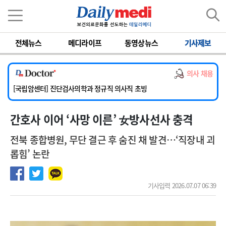
이름
비밀번호
전체뉴스
메디라이프
동영상뉴스
기사제보
[서울아산병원] 2026년 하반기 인턴 모집
[명지병원] 하반기 전공의(인턴) 모집
의사 채용
[동국대학교 경주병원] 내과(소화기, 심장, 내분비), 소아청소년과, 외과, 심장혈관흉부외과, 이비인후과, 병리과 교원 초빙
[국립암센터] 진단검사의학과 정규직 의사직 초빙
[인제대학교해운대백병원] 치과 진료교수 모집 공고
간호사 이어 ‘사망 이른’ 女방사선사 충격
[서울아산병원] 2026년 하반기 인턴 모집
[명지병원] 하반기 전공의(인턴) 모집
전북 종합병원, 무단 결근 후 숨진 채 발견…‘직장내 괴
롭힘’ 논란
기사입력 2026.07.07 06:39