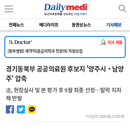
이름
비밀번호
전체뉴스
메디라이프
동영상뉴스
기사제보
[서울아산병원] 2026년 하반기 인턴 모집
[영남대학교의료원] 마취통증의학과 임기제 임상의사 채용
의사 채용
[충남대학교병원] 소아청소년과(소아응급전담) 계약직 의사 공개채용
[동부병원] 계약직(응급의학과 전문의) 직원모집
[이대목동병원] 하반기 전공의(레지던트1년차) 모집
경기동북부 공공의료원 후보지 '양주시‧남양
[서울아산병원] 2026년 하반기 인턴 모집
[영남대학교의료원] 마취통증의학과 임기제 임상의사 채용
주' 압축
道, 현장실사 및 본 평가 후 9월 최종 선정…탈락 지자
체 반발
기사입력 2024.08.23 05:05