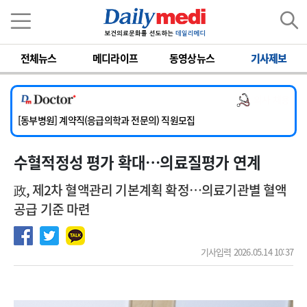
이름
비밀번호
전체뉴스
메디라이프
동영상뉴스
기사제보
[서울아산병원] 2026년 하반기 인턴 모집
[영남대학교의료원] 마취통증의학과 임기제 임상의사 채용
의사 채용
[충남대학교병원] 소아청소년과(소아응급전담) 계약직 의사 공개채용
[동부병원] 계약직(응급의학과 전문의) 직원모집
[이대목동병원] 하반기 전공의(레지던트1년차) 모집
수혈적정성 평가 확대…의료질평가 연계
[서울아산병원] 2026년 하반기 인턴 모집
[영남대학교의료원] 마취통증의학과 임기제 임상의사 채용
政, 제2차 혈액관리 기본계획 확정…의료기관별 혈액
공급 기준 마련
기사입력 2026.05.14 10:37