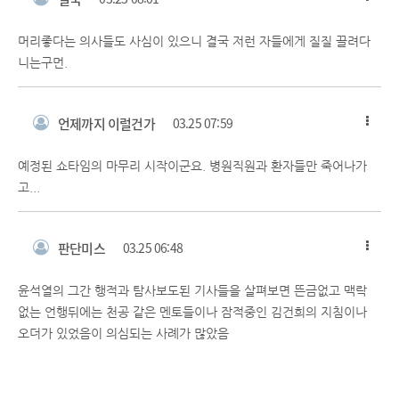
머리좋다는 의사들도 사심이 있으니 결국 저런 자들에게 질질 끌려다
니는구먼.
언제까지 이럴건가
03.25 07:59
예정된 쇼타임의 마무리 시작이군요. 병원직원과 환자들만 죽어나가
고...
판단미스
03.25 06:48
윤석열의 그간 행적과 탐사보도된 기사들을 살펴보면 뜬금없고 맥락
없는 언행뒤에는 천공 같은 멘토들이나 잠적중인 김건희의 지침이나
오더가 있었음이 의심되는 사례가 많았음