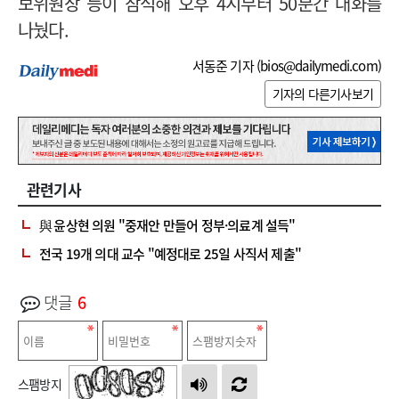
보위원장 등이 참석해 오후 4시부터 50분간 대화를
나눴다.
서동준 기자 (
bios@dailymedi.com
)
기자의 다른기사보기
관련기사
與 윤상현 의원 "중재안 만들어 정부·의료계 설득"
전국 19개 의대 교수 "예정대로 25일 사직서 제출"
댓글
6
스팸방지