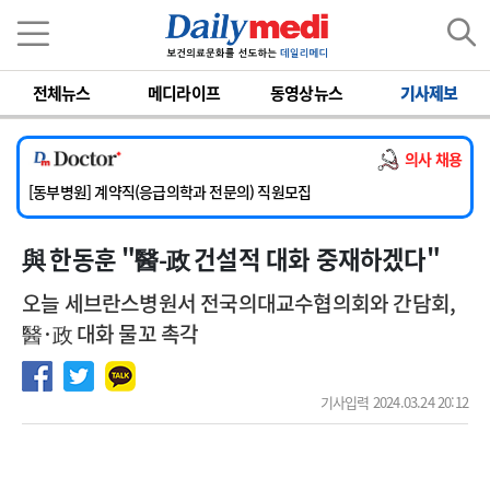
이름
비밀번호
전체뉴스
메디라이프
동영상뉴스
기사제보
[서울아산병원] 2026년 하반기 인턴 모집
[영남대학교의료원] 마취통증의학과 임기제 임상의사 채용
의사 채용
[충남대학교병원] 소아청소년과(소아응급전담) 계약직 의사 공개채용
[동부병원] 계약직(응급의학과 전문의) 직원모집
[이대목동병원] 하반기 전공의(레지던트1년차) 모집
與 한동훈 "醫-政 건설적 대화 중재하겠다"
[서울아산병원] 2026년 하반기 인턴 모집
[영남대학교의료원] 마취통증의학과 임기제 임상의사 채용
오늘 세브란스병원서 전국의대교수협의회와 간담회,
醫·政 대화 물꼬 촉각
기사입력 2024.03.24 20:12