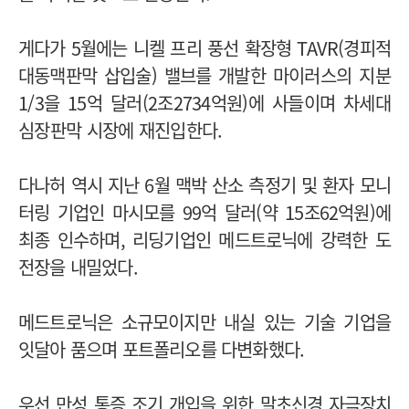
게다가 5월에는 니켈 프리 풍선 확장형 TAVR(경피적
대동맥판막 삽입술) 밸브를 개발한
마이러스
의 지분
1/3을 15억 달러(2조2734억원)에 사들이며 차세대
심장판막 시장에 재진입한다.
다나허 역시 지난 6월 맥박 산소 측정기 및 환자 모니
터링 기업인 마시모를 99억 달러(약 15조62억원)에
최종 인수하며, 리딩기업인 메드트로닉에 강력한 도
전장을 내밀었다.
메드트로닉은 소규모이지만 내실 있는 기술 기업을
잇달아 품으며 포트폴리오를 다변화했다.
우선 만성 통증 조기 개입을 위한 말초신경 자극장치