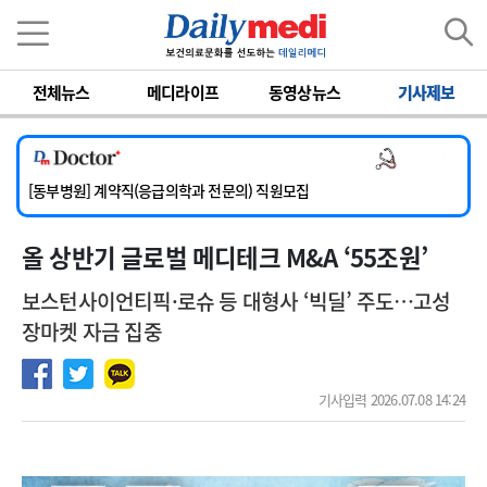
이름
비밀번호
전체뉴스
메디라이프
동영상뉴스
기사제보
[서울아산병원] 2026년 하반기 인턴 모집
[영남대학교의료원] 마취통증의학과 임기제 임상의사 채용
의사 채용
[충남대학교병원] 소아청소년과(소아응급전담) 계약직 의사 공개채용
[동부병원] 계약직(응급의학과 전문의) 직원모집
[이대목동병원] 하반기 전공의(레지던트1년차) 모집
올 상반기 글로벌 메디테크 M&A ‘55조원’
[서울아산병원] 2026년 하반기 인턴 모집
[영남대학교의료원] 마취통증의학과 임기제 임상의사 채용
보스턴사이언티픽·로슈 등 대형사 ‘빅딜’ 주도…고성
장마켓 자금 집중
기사입력 2026.07.08 14:24