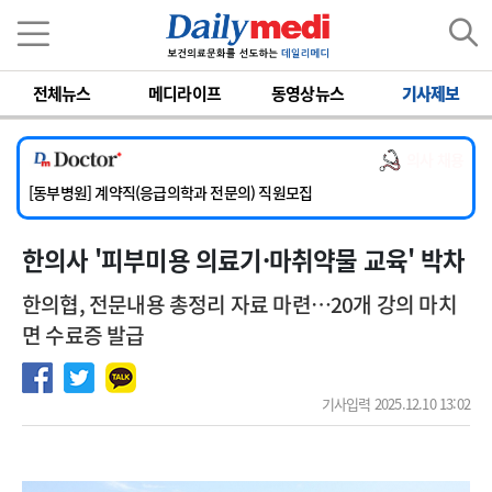
이름
비밀번호
전체뉴스
메디라이프
동영상뉴스
기사제보
[서울아산병원] 2026년 하반기 인턴 모집
[영남대학교의료원] 마취통증의학과 임기제 임상의사 채용
의사 채용
[충남대학교병원] 소아청소년과(소아응급전담) 계약직 의사 공개채용
[동부병원] 계약직(응급의학과 전문의) 직원모집
[이대목동병원] 하반기 전공의(레지던트1년차) 모집
한의사 '피부미용 의료기·마취약물 교육' 박차
[서울아산병원] 2026년 하반기 인턴 모집
[영남대학교의료원] 마취통증의학과 임기제 임상의사 채용
한의협, 전문내용 총정리 자료 마련…20개 강의 마치
면 수료증 발급
기사입력 2025.12.10 13:02