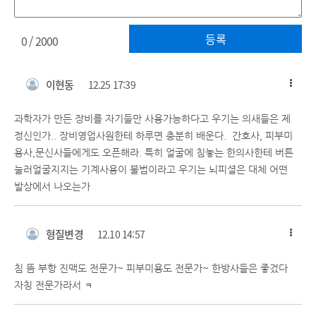
등록
0
/ 2000
이현동
12.25 17:39
과학자가 만든 장비를 자기들만 사용가능하다고 우기는 의새들은 제
정신인가.. 장비영업사원한테 하루면 충분히 배운다. 간호사, 피부미
용사,문신사들에게도 오픈해라. 특히 얼굴에 침놓는 한의사한테 버튼
눌러얼굴지지는 기계사용이 불법이라고 우기는 뇌피셜은 대체 어떤
발상에서 나오는가
형질변경
12.10 14:57
침 뜸 부항 진맥도 전문가~ 피부미용도 전문가~ 한방사들은 좋겄다
자칭 전문가라서 ㅋ