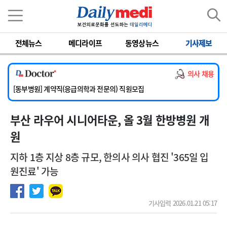
이름
비밀번호
전체뉴스
메디라이프
동영상뉴스
기사제보
[서울아산병원] 2026년 하반기 인턴 모집
[영남대학교의료원] 마취통증의학과 임기제 임상의사 채용
의사 채용
[충남대학교병원] 소아청소년과(소아응급전담) 계약직 의사 공개채용
[동부병원] 계약직(응급의학과 전문의) 직원모집
[이대목동병원] 하반기 전공의(레지던트1년차) 모집
부산 라우어 시니어타운, 올 3월 한방병원 개
[서울아산병원] 2026년 하반기 인턴 모집
[영남대학교의료원] 마취통증의학과 임기제 임상의사 채용
원
지하 1층 지상 8층 규모, 한의사 의사 협진 '365일 입
원진료' 가능
기사입력 2026.01.21 05:17