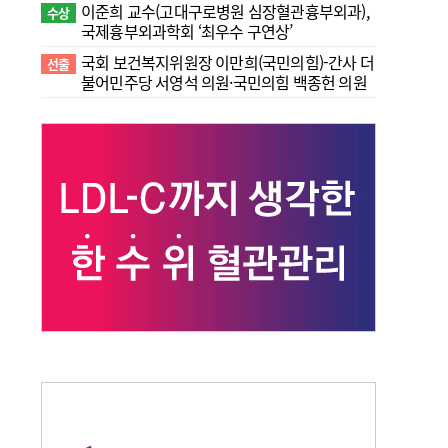
이준희 교수(고대구로병원 심장혈관흉부외과),
수상
국제흉부외과학회 ‘최우수 구연상’
국회 보건복지위원장 이만희(국민의힘)-간사 더
선출
불어민주당 서영석 의원·국민의힘 백종헌 의원