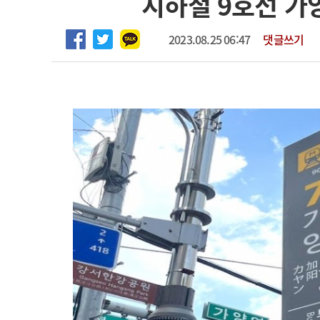
지하철 9호선 가
2026년 하반기 인턴 모집
고객센터
회사소개
법적고지
마취통증의학과 임기제 임상의사 채용
2023.08.25 06:47
댓글쓰기