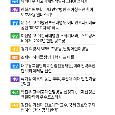
닥터나우 최고마케팅책임자(CMO) 전지웅
동정
한화손해보험, 고대안암병원 소아청소년 환아
기부
보호자용 웰니스키트
문수진 교수( 양산부산대병원 이비인후과), 미국
동정
공인 ‘RPSGT 자격’ 획득
이선영 교수(건국대병원 소화기내과), 스프링거
수상
네이처 ‘2026년 편집 공로상’
경기 의왕시 365키즈병원, 달빛어린이병원
선정
조재민 하이플생명과학 대표 아들
화촉
대구경북첨단의료산업진흥재단, 미래전략추진
동정
단·빅데이터팀 신설
류기성·이옥희 동문 부부, 부산대 의대 발전기금
기부
1억원
박진우 교수(고대안암병원 신경과), 국제신경근
수상
육질환학회 우수포스터상
김진실 가천대 간호대학 교수, 국제 간호연구자
선정
명예의 전당 ‘공식 헌액’