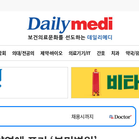
변경
사고
수첩
학회
의대/전공의
제약·바이오
의료기기/IT
간호
치과
약국/
계
6
관리급여 실시
7
지필공 지원책
~2026-08-31
8
수련환경 개선
채용시까지
9
의과대학 입시
 공개채용
채용시까지
10
약가인하
유권해석
정책/통계
공시
채용시까지
~2026-08-15