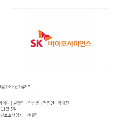
메일주소무단수집거부
|
일리메디 | 발행인 : 안순범 | 편집인 : 박대진
 11월 5일
 |청소년보호책임자 : 박대진