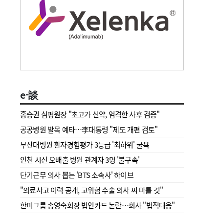
e-談
홍승권 심평원장 " 초고가 신약, 엄격한 사후 검증"
공공병원 발목 예타…李대통령 "제도 개편 검토"
부산대병원 환자경험평가 3등급 '최하위' 굴욕
인천 시신 오배출 병원 관계자 3명 '불구속'
단기근무 의사 뽑는 'BTS 소속사' 하이브
"의료사고 이력 공개, 고위험 수술 의사 씨 마를 것"
한미그룹 송영숙회장 법인카드 논란…회사 "법적대응"