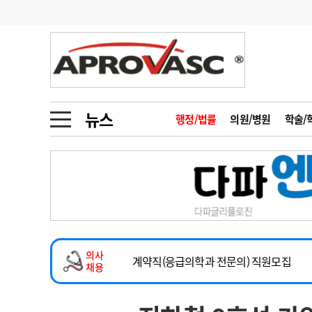
기부
모집
메디인포
인사
부음
오피니언
칼럼
건강정보
금주의 검색어
인물
초대석
피플
뉴스
행정/법률
의원/병원
학술/
1
의사인력 수급 추
동영상뉴스
2
성분명 처방
2026년 하반기 인턴 모집
포토뉴스
포토뉴스
3
AI의료
마취통증의학과 임기제 임상의사 채용
4
전공의 모집 결과
메디 Hospital
지역병원
중소병원
소아청소년과(소아응급전담) 계약직 의사
5
의사국시 합격률
의사
인포메이션
행정처분
판례
계약직(응급의학과 전문의) 직원모집
채용
하반기 전공의(레지던트1년차) 모집
학회·연수강좌
학회/연수강좌
행사