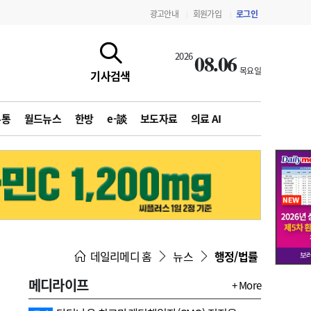
광고안내
회원가입
로그인
|
|
08.06
2026
목요일
기사검색
유통
월드뉴스
한방
e-談
보도자료
의료 AI
지침·기준·평가
약제급여 심사 결과
데일리메디 홈
뉴스
행정/법률
메디라이프
+ More