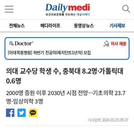
이름
비밀번호
[서울아산병원] 2026년 하반기 인턴 모집
전체뉴스
메디라이프
동영상뉴스
기사제보
[영남대학교의료원] 마취통증의학과 임기제 임상의사 채용
[충남대학교병원] 소아청소년과(소아응급전담) 계약직 의사 공개채용
의사 채용
[동부병원] 계약직(응급의학과 전문의) 직원모집
[이대목동병원] 하반기 전공의(레지던트1년차) 모집
[서울아산병원] 2026년 하반기 인턴 모집
의대 교수당 학생 수, 충북대 8.2명·가톨릭대
[영남대학교의료원] 마취통증의학과 임기제 임상의사 채용
0.6명
2000명 증원 이후 2030년 시점 전망···기초의학 23.7
명-임상의학 3명
기사입력 2024.03.25 09:27