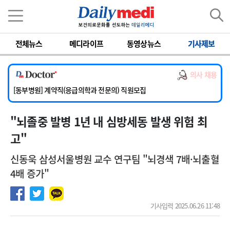
이름
비밀번호
전체뉴스
메디라이프
동영상뉴스
기사제보
[서울아산병원] 2026년 하반기 인턴 모집
[영남대학교의료원] 마취통증의학과 임기제 임상의사 채용
의사 채용
[충남대학교병원] 소아청소년과(소아응급전담) 계약직 의사 공개채용
[동부병원] 계약직(응급의학과 전문의) 직원모집
[이대목동병원] 하반기 전공의(레지던트1년차) 모집
"뇌졸중 발병 1년 내 심방세동 발생 위험 최
[서울아산병원] 2026년 하반기 인턴 모집
[영남대학교의료원] 마취통증의학과 임기제 임상의사 채용
고"
신동욱 삼성서울병원 교수 연구팀 "뇌경색 7배·뇌출혈
4배 증가"
기사입력 2025.06.26 11:48