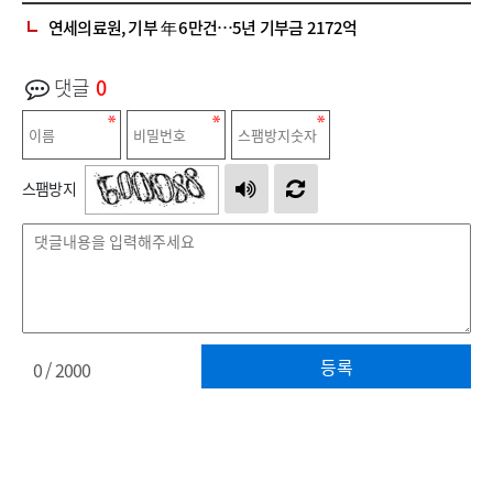
연세의료원, 기부 年 6만건…5년 기부금 2172억
댓글
0
스팸방지
등록
0
/ 2000