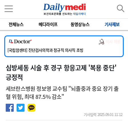
이름
비밀번호
전체뉴스
메디라이프
동영상뉴스
기사제보
[서울아산병원] 2026년 하반기 인턴 모집
[명지병원] 하반기 전공의(인턴) 모집
의사 채용
[동국대학교 경주병원] 내과(소화기, 심장, 내분비), 소아청소년과, 외과, 심장혈관흉부외과, 이비인후과, 병리과 교원 초빙
[국립암센터] 진단검사의학과 정규직 의사직 초빙
[인제대학교해운대백병원] 치과 진료교수 모집 공고
심방세동 시술 후 경구 항응고제 '복용 중단'
[서울아산병원] 2026년 하반기 인턴 모집
[명지병원] 하반기 전공의(인턴) 모집
긍정적
세브란스병원 정보영 교수팀 "뇌졸중과 중요 장기 출
혈 위험, 최대 87.5% 감소"
기사입력 2025.09.01 11:12