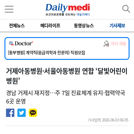
이름
비밀번호
전체뉴스
메디라이프
동영상뉴스
기사제보
[서울아산병원] 2026년 하반기 인턴 모집
[영남대학교의료원] 마취통증의학과 임기제 임상의사 채용
의사 채용
[충남대학교병원] 소아청소년과(소아응급전담) 계약직 의사 공개채용
[동부병원] 계약직(응급의학과 전문의) 직원모집
[이대목동병원] 하반기 전공의(레지던트1년차) 모집
거제아동병원·서울아동병원 연합 ‘달빛어린이
[서울아산병원] 2026년 하반기 인턴 모집
[영남대학교의료원] 마취통증의학과 임기제 임상의사 채용
병원’
경남 거제시 재지정…주 7일 진료체계 유지·협력약국
6곳 운영
기사입력 2026.06.03 06:05