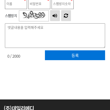
스팸방지
등록
0
/ 2000
(주)데일리메디