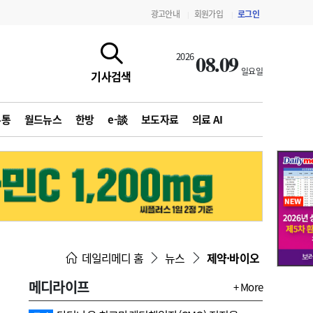
광고안내
회원가입
로그인
|
|
08.09
2026
일요일
기사검색
유통
월드뉴스
한방
e-談
보도자료
의료 AI
지침·기준·평가
약제급여 심사 결과
데일리메디 홈
뉴스
제약·바이오
메디라이프
+ More