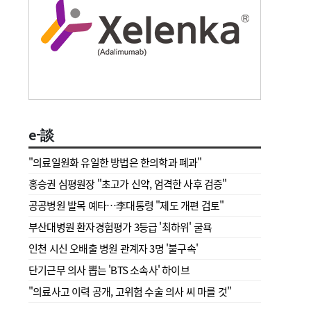
e-談
"의료일원화 유일한 방법은 한의학과 폐과"
홍승권 심평원장 " 초고가 신약, 엄격한 사후 검증"
공공병원 발목 예타…李대통령 "제도 개편 검토"
부산대병원 환자경험평가 3등급 '최하위' 굴욕
인천 시신 오배출 병원 관계자 3명 '불구속'
단기근무 의사 뽑는 'BTS 소속사' 하이브
"의료사고 이력 공개, 고위험 수술 의사 씨 마를 것"