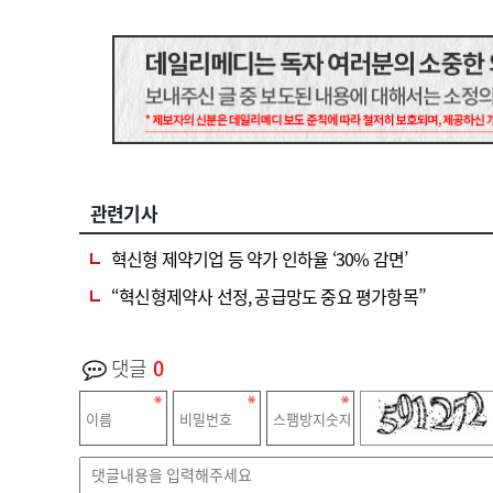
관련기사
혁신형 제약기업 등 약가 인하율 ‘30% 감면’
“혁신형제약사 선정, 공급망도 중요 평가항목”
댓글
0