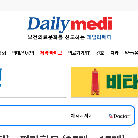
변경
사고
수첩
학회
의대/전공의
제약·바이오
의료기기/IT
간호
치과
약국/
계
6
관리급여 실시
7
지필공 지원책
~2026-08-31
8
수련환경 개선
채용시까지
9
의과대학 입시
 공개채용
채용시까지
10
약가인하
유권해석
정책/통계
공시
채용시까지
~2026-08-15